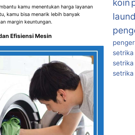
koin
a membantu kamu menentukan harga layanan
tu, kamu bisa menarik lebih banyak
laund
an margin keuntungan.
penge
dan Efisiensi Mesin
penger
setrika
setrik
setrika