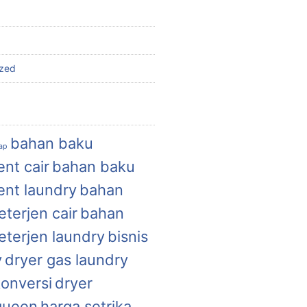
ized
bahan baku
uap
nt cair
bahan baku
ent laundry
bahan
terjen cair
bahan
eterjen laundry
bisnis
y
dryer gas laundry
konversi
dryer
queen
harga setrika