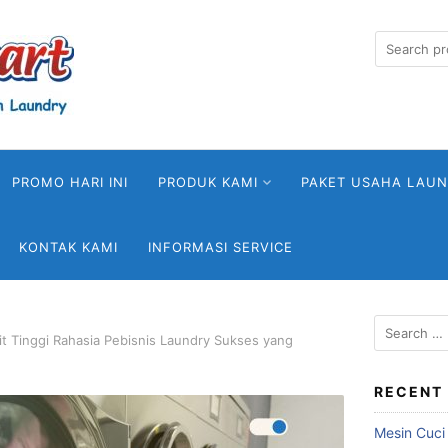
Search
for:
PROMO HARI INI
PRODUK KAMI
PAKET USAHA LAU
KONTAK KAMI
INFORMASI SERVICE
Search
it Tinggi Rahasia Pebisnis Laundry Sukses yang
for:
RECENT
Mesin Cuci