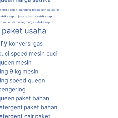
 setrika uap di bandung
harga setrika uap di
etrika uap di jakarta
harga setrika uap di
trika uap di malang
harga setrika uap di
l paket usaha
ry
konversi gas
cuci speed
mesin cuci
queen
mesin
ing 9 kg
mesin
ing speed queen
pengering
queen
paket bahan
etergent
paket bahan
etergent cair
paket