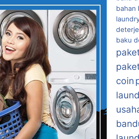
bahan 
laundr
deterje
baku d
paket
paket
coin
laund
usaha
band
laund