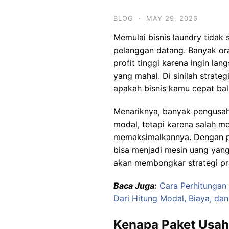
BLOG
·
MAY 29, 2026
Memulai bisnis laundry tida
pelanggan datang. Banyak ora
profit tinggi karena ingin lan
yang mahal. Di sinilah strate
apakah bisnis kamu cepat bali
Menariknya, banyak pengusah
modal, tetapi karena salah m
memaksimalkannya. Dengan pe
bisa menjadi mesin uang yang 
akan membongkar strategi pr
Baca Juga:
Cara Perhitungan
Dari Hitung Modal, Biaya, da
Kenapa Paket Usah