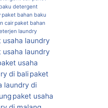
baku detergent
y
paket bahan baku
n cair
paket bahan
eterjen laundry
 usaha laundry
 usaha laundry
paket usaha
ry di bali
paket
 laundry di
ung
paket usaha
ry di malang