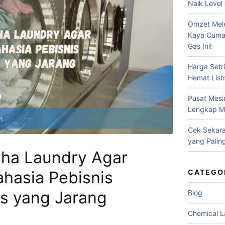
Naik Level 
Omzet Mele
Kaya Cuma
Gas Ini!
Harga Setr
Hemat Listr
Pusat Mesi
Lengkap Me
Cek Sekara
yang Palin
aha Laundry Agar
ahasia Pebisnis
CATEGO
s yang Jarang
Blog
Chemical L