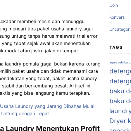
Coin
Konversi
k sekadar membeli mesin dan menunggu
ng mencari tips paket usaha laundry agar
Uncategor
gsung untung tanpa harus melewati trial error
gi yang tepat sejak awal akan menentukan
TAGS
k modal atau justru jalan di tempat.
agen setrika 
a laundry pemula gagal bukan karena kurang
deterge
emilih paket usaha dan tidak memahami cara
ndekatan yang tepat, paket usaha laundry
deterg
stabil dan berkembang pesat. Artikel ini
baku de
aktis yang bisa langsung kamu terapkan.
baku d
 Usaha Laundry yang Jarang Dibahas Mulai
laundr
n Untung dengan Tepat
Dryer 
a Laundry Menentukan Profit
speed