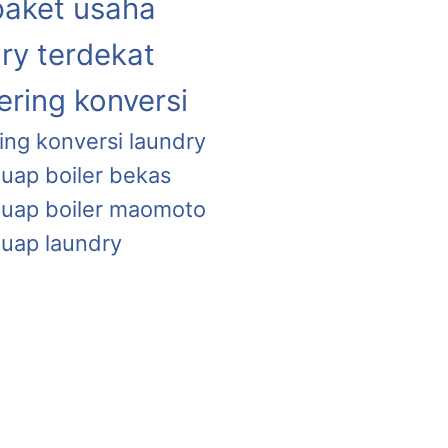
paket usaha
ry terdekat
ring konversi
ing konversi laundry
 uap boiler bekas
a uap boiler maomoto
 uap laundry