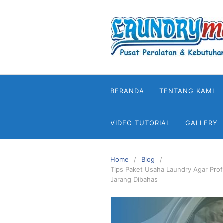
Skip
to
content
BERANDA
TENTANG KAMI
VIDEO TUTORIAL
GALLERY
Home
Blog
Tips Paket Usaha Laundry Agar Prof
Jarang Dibahas