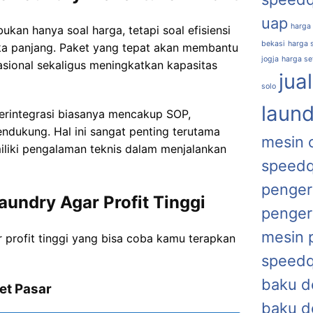
uap
harga
ukan hanya soal harga, tetapi soal efisiensi
bekasi
harga s
ka panjang. Paket yang tepat akan membantu
jogja
harga se
ional sekaligus meningkatkan kapasitas
jua
solo
laund
 terintegrasi biasanya mencakup SOP,
endukung. Hal ini sangat penting terutama
mesin 
liki pengalaman teknis dalam menjalankan
speed
penger
aundry Agar Profit Tinggi
penger
mesin 
r profit tinggi yang bisa coba kamu terapkan
speed
baku d
get Pasar
baku d