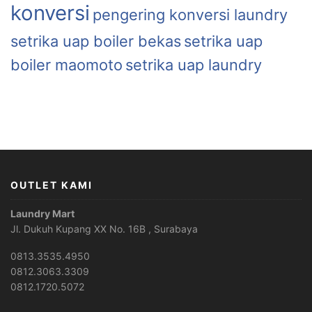
konversi
pengering konversi laundry
setrika uap boiler bekas
setrika uap
boiler maomoto
setrika uap laundry
OUTLET KAMI
Laundry Mart
Jl. Dukuh Kupang XX No. 16B , Surabaya
0813.3535.4950
0812.3063.3309
0812.1720.5072