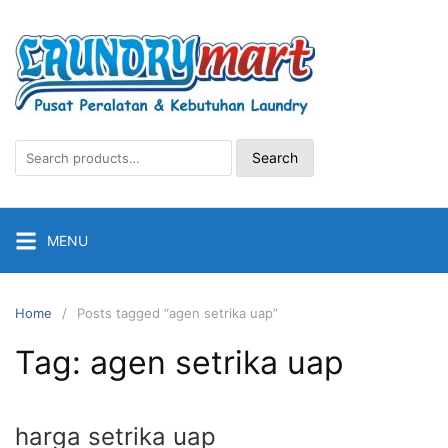
Skip
to
content
Search
Search
for:
MENU
Home
Posts tagged “agen setrika uap”
Tag:
agen setrika uap
harga setrika uap