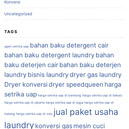
Konversi
Uncategorized
TAGS
bahan baku detergent cair
agen setrika uap
bahan baku detergent laundry
bahan
baku deterjen cair
bahan baku deterjen
laundry
bisnis laundry
dryer gas laundry
Dryer konversi
dryer speedqueen
harga
setrika uap
harga setrika uap di bandung
harga setrika uap di bekasi
harga setrika uap di jakarta
harga setrika uap di jogja
harga setrika uap di
jual paket usaha
malang
harga setrika uap di solo
laundry
konversi gas
mesin cuci