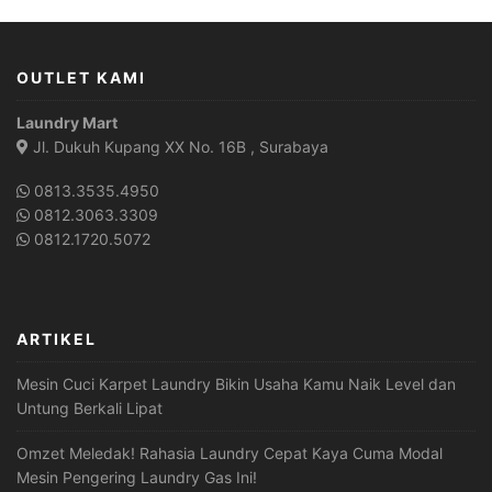
OUTLET KAMI
Laundry Mart
Jl. Dukuh Kupang XX No. 16B , Surabaya
0813.3535.4950
0812.3063.3309
0812.1720.5072
ARTIKEL
Mesin Cuci Karpet Laundry Bikin Usaha Kamu Naik Level dan
Untung Berkali Lipat
Omzet Meledak! Rahasia Laundry Cepat Kaya Cuma Modal
Mesin Pengering Laundry Gas Ini!