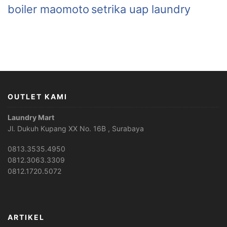
boiler maomoto
setrika uap laundry
OUTLET KAMI
Laundry Mart
Jl. Dukuh Kupang XX No. 16B , Surabaya
0813.3535.4950
0812.3063.3309
0812.1720.5072
ARTIKEL