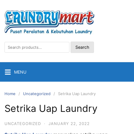
Skip
to
content
Search
Search
for:
MENU
Home
Uncategorized
Setrika Uap Laundry
Setrika Uap Laundry
UNCATEGORIZED
·
JANUARY 22, 2022