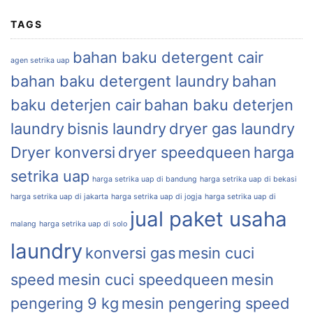
TAGS
bahan baku detergent cair
agen setrika uap
bahan baku detergent laundry
bahan
baku deterjen cair
bahan baku deterjen
laundry
bisnis laundry
dryer gas laundry
Dryer konversi
dryer speedqueen
harga
setrika uap
harga setrika uap di bandung
harga setrika uap di bekasi
harga setrika uap di jakarta
harga setrika uap di jogja
harga setrika uap di
jual paket usaha
malang
harga setrika uap di solo
laundry
konversi gas
mesin cuci
speed
mesin cuci speedqueen
mesin
pengering 9 kg
mesin pengering speed