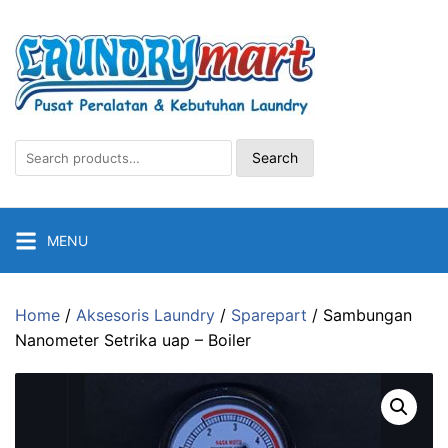
Skip
to
content
Search
Search
for:
MENU
Home
/
Aksesoris Laundry
/
Sparepart
/ Sambungan
Nanometer Setrika uap – Boiler