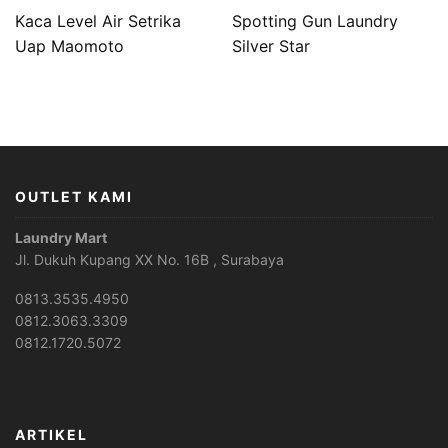
Kaca Level Air Setrika
Spotting Gun Laundry
Uap Maomoto
Silver Star
OUTLET KAMI
Laundry Mart
Jl. Dukuh Kupang XX No. 16B , Surabaya
0813.3535.4950
0812.3063.3309
0812.1720.5072
ARTIKEL