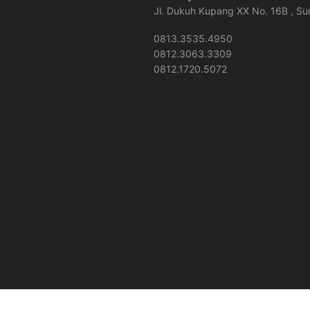
Jl. Dukuh Kupang XX No. 16B , S
0813.3535.4950
0812.3063.3309
0812.1720.5072