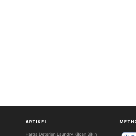
ARTIKEL
METH
Harga Deterjen Laundry Kiloan Bikin