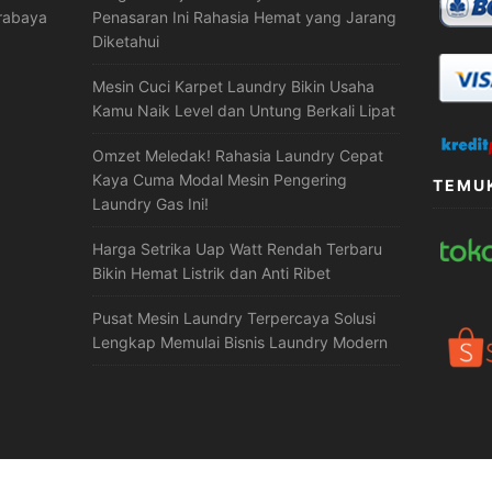
urabaya
Penasaran Ini Rahasia Hemat yang Jarang
Diketahui
Mesin Cuci Karpet Laundry Bikin Usaha
Kamu Naik Level dan Untung Berkali Lipat
Omzet Meledak! Rahasia Laundry Cepat
Kaya Cuma Modal Mesin Pengering
TEMUK
Laundry Gas Ini!
Harga Setrika Uap Watt Rendah Terbaru
Bikin Hemat Listrik dan Anti Ribet
Pusat Mesin Laundry Terpercaya Solusi
Lengkap Memulai Bisnis Laundry Modern