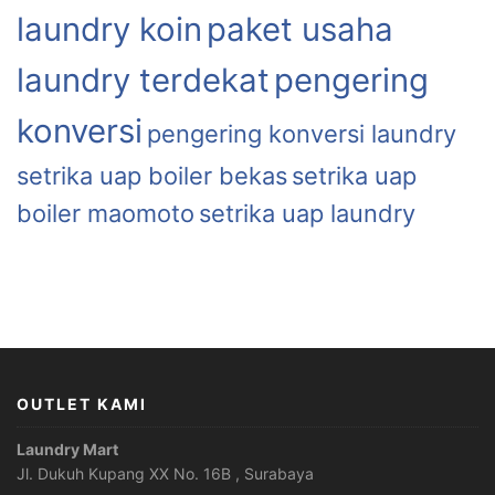
laundry koin
paket usaha
laundry terdekat
pengering
konversi
pengering konversi laundry
setrika uap boiler bekas
setrika uap
boiler maomoto
setrika uap laundry
OUTLET KAMI
Laundry Mart
Jl. Dukuh Kupang XX No. 16B , Surabaya