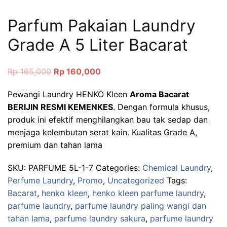
Parfum Pakaian Laundry
Grade A 5 Liter Bacarat
Original
Current
Rp
165,000
Rp
160,000
price
price
Pewangi Laundry HENKO Kleen
Aroma Bacarat
was:
is:
BERIJIN RESMI KEMENKES
. Dengan formula khusus,
Rp 165,000.
Rp 160,000.
produk ini efektif menghilangkan bau tak sedap dan
menjaga kelembutan serat kain. Kualitas Grade A,
premium dan tahan lama
SKU:
PARFUME 5L-1-7
Categories:
Chemical Laundry
,
Perfume Laundry
,
Promo
,
Uncategorized
Tags:
Bacarat
,
henko kleen
,
henko kleen parfume laundry
,
parfume laundry
,
parfume laundry paling wangi dan
tahan lama
,
parfume laundry sakura
,
parfume laundry