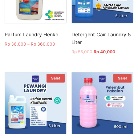
Parfum Laundry Henko
Detergent Cair Laundry 5
Liter
Rp
36,000
–
Rp
360,000
Original
Current
Rp
55,000
Rp
40,000
price
price
was:
is:
Rp 55,000.
Rp 40,000.
Sale!
Sale!