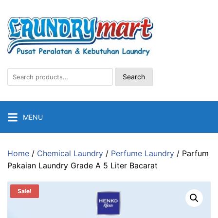
Skip
to
content
Search
Search
for:
MENU
Home
/
Chemical Laundry
/
Perfume Laundry
/ Parfum
Pakaian Laundry Grade A 5 Liter Bacarat
Sale!