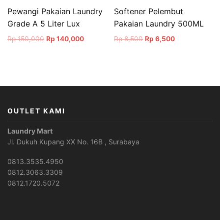
Pewangi Pakaian Laundry
Softener Pelembut
Grade A 5 Liter Lux
Pakaian Laundry 500ML
Original
Current
Original
Current
Rp
150,000
Rp
140,000
Rp
8,500
Rp
6,500
price
price
price
price
was:
is:
was:
is:
Rp 150,000.
Rp 140,000.
Rp 8,500.
Rp 6,500.
OUTLET KAMI
Laundry Mart
Jl. Dukuh Kupang XX No. 16B , Surabaya
0813.3535.4950
0812.3063.3309
0812.1720.5072