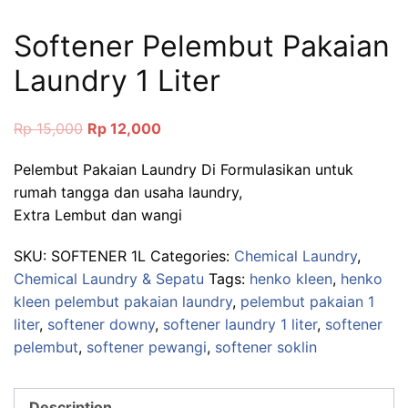
Softener Pelembut Pakaian
Laundry 1 Liter
Original
Current
Rp
15,000
Rp
12,000
price
price
Pelembut Pakaian Laundry Di Formulasikan untuk
was:
is:
rumah tangga dan usaha laundry,
Rp 15,000.
Rp 12,000.
Extra Lembut dan wangi
SKU:
SOFTENER 1L
Categories:
Chemical Laundry
,
Chemical Laundry & Sepatu
Tags:
henko kleen
,
henko
kleen pelembut pakaian laundry
,
pelembut pakaian 1
liter
,
softener downy
,
softener laundry 1 liter
,
softener
pelembut
,
softener pewangi
,
softener soklin
Description