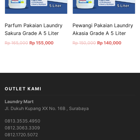
Parfum Pakaian Laundry
Pewangi Pakaian Laundry
Sakura Grade A 5 Liter
Akasia Grade A 5 Liter
Original
Current
Original
Current
Rp
165,000
Rp
155,000
Rp
150,000
Rp
140,000
price
price
price
price
was:
is:
was:
is:
Rp 165,000.
Rp 155,000.
Rp 150,000.
Rp 140,0
OUTLET KAMI
Laundry Mart
Jl. Dukuh Kupang XX No. 16B , Surabaya
0813.3535.4950
0812.3063.3309
0812.1720.5072