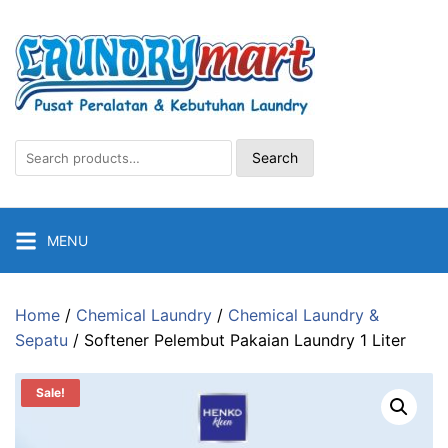
Skip
to
content
Search
Search
for:
MENU
Home
/
Chemical Laundry
/
Chemical Laundry &
Sepatu
/ Softener Pelembut Pakaian Laundry 1 Liter
Sale!