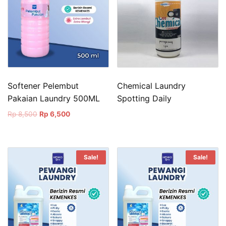
Softener Pelembut
Chemical Laundry
Pakaian Laundry 500ML
Spotting Daily
Original
Current
Rp
8,500
Rp
6,500
price
price
was:
is:
Rp 8,500.
Rp 6,500.
Sale!
Sale!