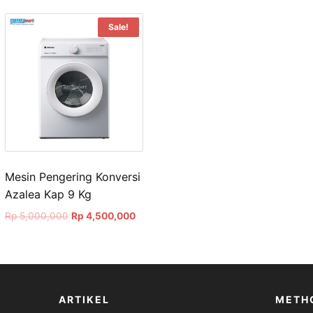
Sale!
Mesin Pengering Konversi
Azalea Kap 9 Kg
t
Original
Current
Rp
5,000,000
Rp
4,500,000
price
price
99,000.
was:
is:
Rp 5,000,000.
Rp 4,500,000.
ARTIKEL
METH