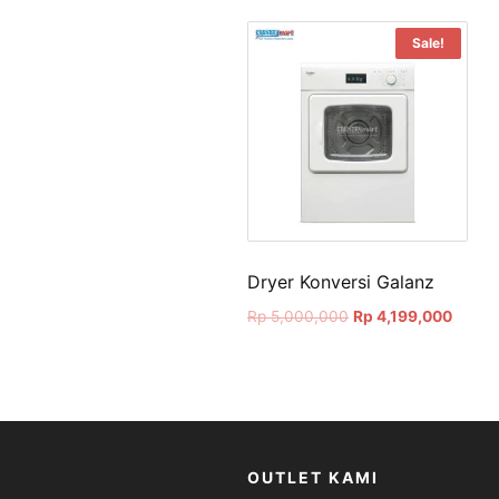
Sale!
Dryer Konversi Galanz
Original
Curren
Rp
5,000,000
Rp
4,199,000
price
price
was:
is:
Rp 5,000,000.
Rp 4,1
OUTLET KAMI