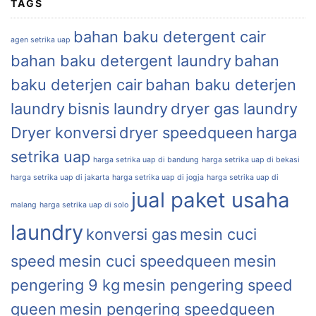
TAGS
bahan baku detergent cair
agen setrika uap
bahan baku detergent laundry
bahan
baku deterjen cair
bahan baku deterjen
laundry
bisnis laundry
dryer gas laundry
Dryer konversi
dryer speedqueen
harga
setrika uap
harga setrika uap di bandung
harga setrika uap di bekasi
harga setrika uap di jakarta
harga setrika uap di jogja
harga setrika uap di
jual paket usaha
malang
harga setrika uap di solo
laundry
konversi gas
mesin cuci
speed
mesin cuci speedqueen
mesin
pengering 9 kg
mesin pengering speed
queen
mesin pengering speedqueen