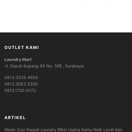
OUTLET KAMI
Laundry Mart
Jl. Dukuh Kupang XX No. 16B , Surabaya
0813.3535.4950
0812.3063.3309
0812.1720.5072
ARTIKEL
Mesin Cuci Karpet Laundry Bikin Usaha Kamu Naik Level dan