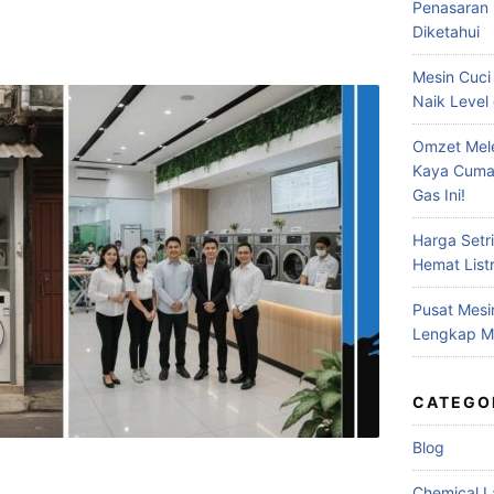
Penasaran 
Diketahui
Mesin Cuci
Naik Level 
Omzet Mele
Kaya Cuma
Gas Ini!
Harga Setr
Hemat Listr
Pusat Mesi
Lengkap Me
CATEGO
Blog
Chemical L