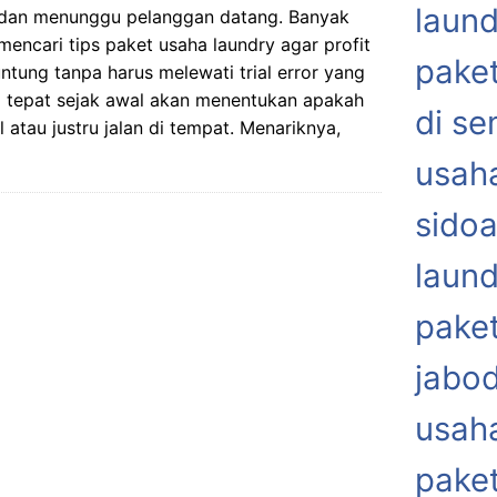
laund
dan menunggu pelanggan datang. Banyak
mencari tips paket usaha laundry agar profit
paket
untung tanpa harus melewati trial error yang
ang tepat sejak awal akan menentukan apakah
di s
 atau justru jalan di tempat. Menariknya,
usaha
sidoa
laund
paket
jabo
usaha
paket