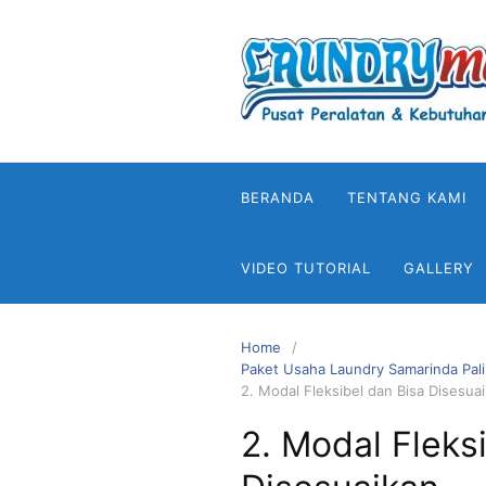
Skip
to
content
BERANDA
TENTANG KAMI
VIDEO TUTORIAL
GALLERY
Home
Paket Usaha Laundry Samarinda Pali
2. Modal Fleksibel dan Bisa Disesua
2. Modal Fleks