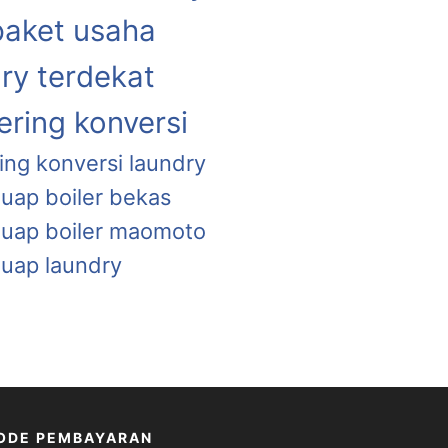
paket usaha
ry terdekat
ring konversi
ing konversi laundry
 uap boiler bekas
a uap boiler maomoto
 uap laundry
ODE PEMBAYARAN