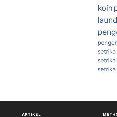
koin
laund
penge
penger
setrika
setrik
setrika
ARTIKEL
METH