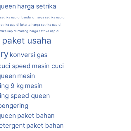
queen
harga setrika
 setrika uap di bandung
harga setrika uap di
etrika uap di jakarta
harga setrika uap di
trika uap di malang
harga setrika uap di
l paket usaha
ry
konversi gas
cuci speed
mesin cuci
queen
mesin
ing 9 kg
mesin
ing speed queen
pengering
queen
paket bahan
etergent
paket bahan