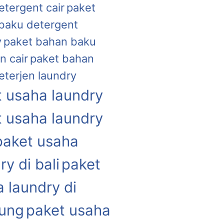
etergent cair
paket
baku detergent
y
paket bahan baku
n cair
paket bahan
eterjen laundry
 usaha laundry
 usaha laundry
paket usaha
ry di bali
paket
 laundry di
ung
paket usaha