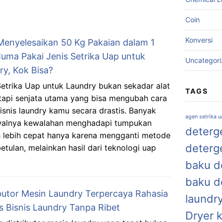
Coin
Konversi
Menyelesaikan 50 Kg Pakaian dalam 1
uma Pakai Jenis Setrika Uap untuk
Uncategor
ry, Kok Bisa?
Setrika Uap untuk Laundry bukan sekadar alat
TAGS
 tapi senjata utama yang bisa mengubah cara
bisnis laundry kamu secara drastis. Banyak
agen setrika 
awalnya kewalahan menghadapi tumpukan
deterge
auh lebih cepat hanya karena mengganti metode
deterg
ebetulan, melainkan hasil dari teknologi uap
baku de
baku d
ibutor Mesin Laundry Terpercaya Rahasia
laundr
s Bisnis Laundry Tanpa Ribet
Dryer 