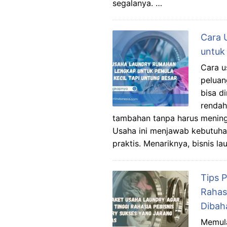
segalanya. …
Cara 
untuk
Cara u
peluan
bisa d
rendah
tambahan tanpa harus mening
Usaha ini menjawab kebutuh
praktis. Menariknya, bisnis l
Tips 
Rahas
Dibah
Memula