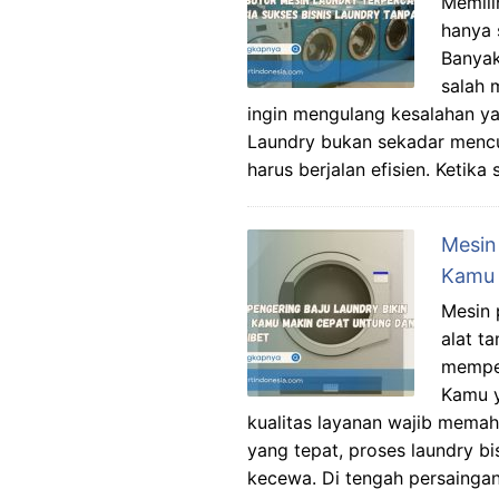
Memili
hanya 
Banyak
salah 
ingin mengulang kesalahan ya
Laundry bukan sekadar mencuc
harus berjalan efisien. Ketik
Mesin
Kamu 
Mesin 
alat t
memper
Kamu y
kualitas layanan wajib memah
yang tepat, proses laundry 
kecewa. Di tengah persaingan