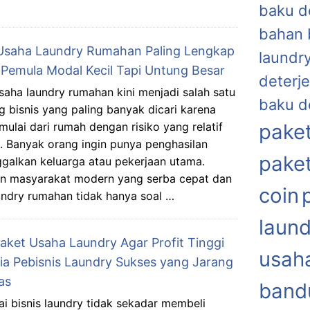
baku d
bahan 
Usaha Laundry Rumahan Paling Lengkap
laundr
 Pemula Modal Kecil Tapi Untung Besar
deterje
saha laundry rumahan kini menjadi salah satu
baku d
g bisnis yang paling banyak dicari karena
imulai dari rumah dengan risiko yang relatif
paket
. Banyak orang ingin punya penghasilan
paket
galkan keluarga atau pekerjaan utama.
an masyarakat modern yang serba cepat dan
coin
aundry rumahan tidak hanya soal …
laund
Paket Usaha Laundry Agar Profit Tinggi
usaha
ia Pebisnis Laundry Sukses yang Jarang
as
band
i bisnis laundry tidak sekadar membeli