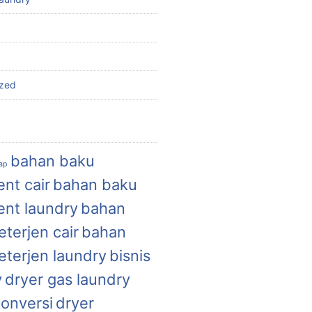
ized
bahan baku
uap
nt cair
bahan baku
ent laundry
bahan
terjen cair
bahan
eterjen laundry
bisnis
y
dryer gas laundry
konversi
dryer