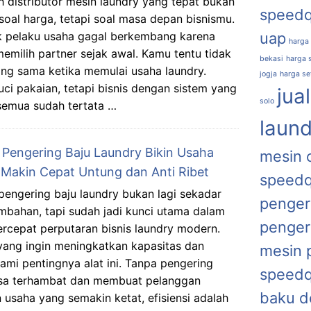
h distributor mesin laundry yang tepat bukan
speed
soal harga, tetapi soal masa depan bisnismu.
 pelaku usaha gagal berkembang karena
uap
harga
memilih partner sejak awal. Kamu tentu tidak
bekasi
harga s
ng sama ketika memulai usaha laundry.
jogja
harga se
i pakaian, tetapi bisnis dengan sistem yang
jua
solo
a semua sudah tertata …
laund
 Pengering Baju Laundry Bikin Usaha
mesin 
Makin Cepat Untung dan Anti Ribet
speed
pengering baju laundry bukan lagi sekadar
penger
ambahan, tapi sudah jadi kunci utama dalam
penger
cepat perputaran bisnis laundry modern.
ang ingin meningkatkan kapasitas dan
mesin 
ami pentingnya alat ini. Tanpa pengering
speed
bisa terhambat dan membuat pelanggan
baku d
 usaha yang semakin ketat, efisiensi adalah