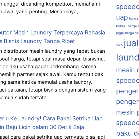
ih unggul dibanding kompetitor, memahami
speed
ah awal yang penting. Menariknya, …
uap
harga
bekasi
harga s
ibutor Mesin Laundry Terpercaya Rahasia
jogja
harga se
jua
s Bisnis Laundry Tanpa Ribet
solo
h distributor mesin laundry yang tepat bukan
laund
soal harga, tetapi soal masa depan bisnismu.
 pelaku usaha gagal berkembang karena
mesin 
memilih partner sejak awal. Kamu tentu tidak
speed
ng sama ketika memulai usaha laundry.
i pakaian, tetapi bisnis dengan sistem yang
penger
a semua sudah tertata …
penger
mesin 
erlu Ke Laundry! Cara Pakai Setrika Uap
speed
kin Baju Licin dalam 30 Detik Saja
baku d
sai cara pakai setrika uap ternyata bisa jadi