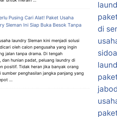
bar untuk meraih …
laund
paket
rlu Pusing Cari Alat! Paket Usaha
ry Sleman Ini Siap Buka Besok Tanpa
di s
usaha
usaha laundry Sleman kini menjadi solusi
 dicari oleh calon pengusaha yang ingin
sidoa
ng jalan tanpa drama. Di tengah
dan hunian padat, peluang laundry di
laund
 positif. Tidak heran jika banyak orang
gai sumber penghasilan jangka panjang yang
paket
repot …
jabo
usaha
paket