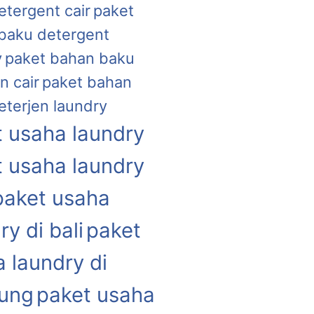
etergent cair
paket
baku detergent
y
paket bahan baku
n cair
paket bahan
eterjen laundry
 usaha laundry
 usaha laundry
paket usaha
ry di bali
paket
 laundry di
ung
paket usaha