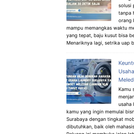
solusi
tanpa 
orang 
mampu memangkas waktu meny
yang tepat, baju kusut bisa b
Menariknya lagi, setrika uap
Keunt
Usaha
Meled
Kamu s
menjan
usaha 
kamu yang ingin memulai bisn
Surabaya dengan tingkat mobi
dibutuhkan, baik oleh mahasi