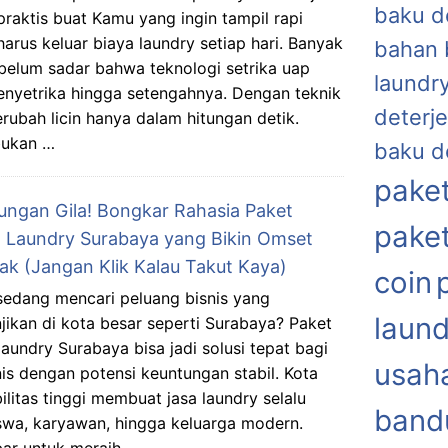
baku d
 praktis buat Kamu yang ingin tampil rapi
harus keluar biaya laundry setiap hari. Banyak
bahan 
belum sadar bahwa teknologi setrika uap
laundr
etrika hingga setengahnya. Dengan teknik
deterje
erubah licin hanya dalam hitungan detik.
 bukan …
baku d
paket
ungan Gila! Bongkar Rahasia Paket
paket
 Laundry Surabaya yang Bikin Omset
ak (Jangan Klik Kalau Takut Kaya)
coin
edang mencari peluang bisnis yang
laund
jikan di kota besar seperti Surabaya? Paket
laundry Surabaya bisa jadi solusi tepat bagi
usaha
is dengan potensi keuntungan stabil. Kota
litas tinggi membuat jasa laundry selalu
band
swa, karyawan, hingga keluarga modern.