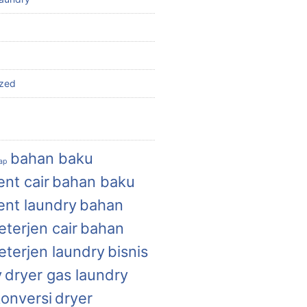
ized
bahan baku
uap
nt cair
bahan baku
ent laundry
bahan
terjen cair
bahan
eterjen laundry
bisnis
y
dryer gas laundry
konversi
dryer