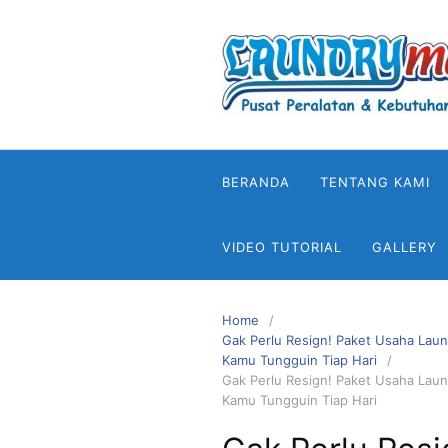
Skip
to
content
BERANDA
TENTANG KAMI
VIDEO TUTORIAL
GALLERY
Home
Gak Perlu Resign! Paket Usaha Laund
Kamu Tungguin Tiap Hari
Gak Perlu Resign! Paket Usaha Laund
Kamu Tungguin Tiap Hari