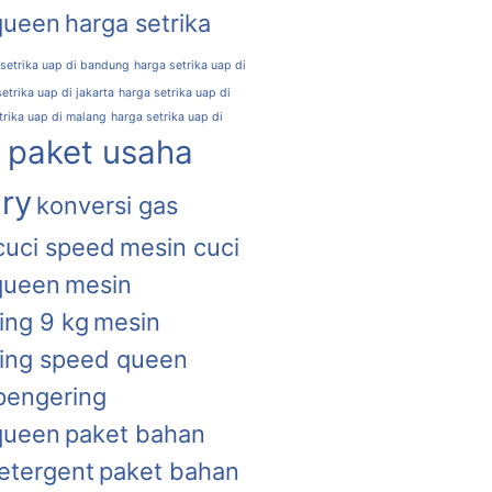
queen
harga setrika
 setrika uap di bandung
harga setrika uap di
etrika uap di jakarta
harga setrika uap di
trika uap di malang
harga setrika uap di
l paket usaha
ry
konversi gas
cuci speed
mesin cuci
queen
mesin
ing 9 kg
mesin
ing speed queen
pengering
queen
paket bahan
etergent
paket bahan