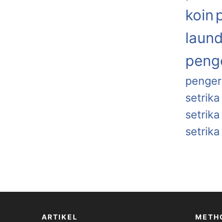
koin
laund
penge
penger
setrika
setrik
setrika
ARTIKEL
METH