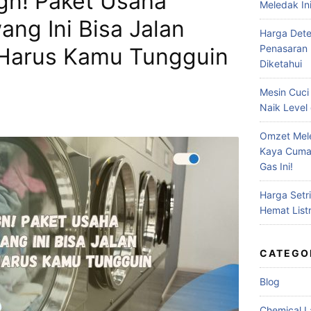
gn! Paket Usaha
Meledak In
ng Ini Bisa Jalan
Harga Deter
Penasaran 
 Harus Kamu Tungguin
Diketahui
Mesin Cuci
Naik Level 
Omzet Mele
Kaya Cuma
Gas Ini!
Harga Setr
Hemat Listr
CATEGO
Blog
Chemical L