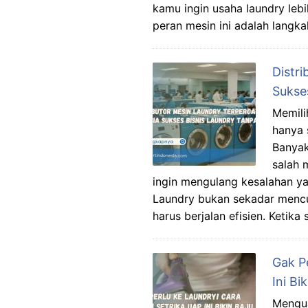
kamu ingin usaha laundry leb
peran mesin ini adalah langk
Distr
Sukse
Memili
hanya 
Banyak
salah 
ingin mengulang kesalahan ya
Laundry bukan sekadar mencuc
harus berjalan efisien. Ketik
Gak P
Ini Bi
Mengua