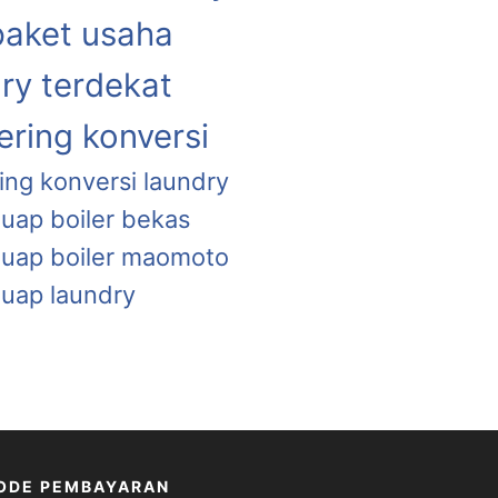
paket usaha
ry terdekat
ring konversi
ing konversi laundry
 uap boiler bekas
a uap boiler maomoto
 uap laundry
ODE PEMBAYARAN