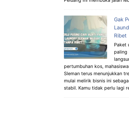
Peluang ini membuka jalan le
Gak Pe
Laund
Ribet
Paket 
paling
langsu
pertumbuhan kos, mahasiswa, 
Sleman terus menunjukkan tren
mulai melirik bisnis ini seba
stabil. Kamu tidak perlu lagi 