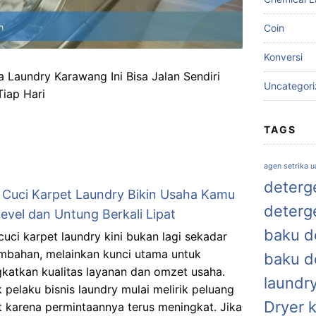
Coin
Konversi
a Laundry Karawang Ini Bisa Jalan Sendiri
Uncategor
iap Hari
TAGS
agen setrika 
deterge
 Cuci Karpet Laundry Bikin Usaha Kamu
deterg
evel dan Untung Berkali Lipat
baku de
cuci karpet laundry kini bukan lagi sekadar
ambahan, melainkan kunci utama untuk
baku d
katkan kualitas layanan dan omzet usaha.
laundr
 pelaku bisnis laundry mulai melirik peluang
Dryer 
et karena permintaannya terus meningkat. Jika