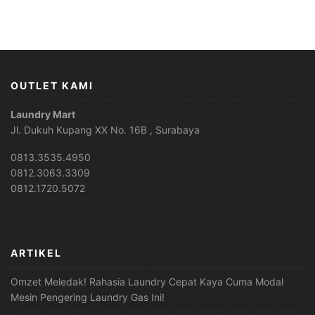
OUTLET KAMI
Laundry Mart
Jl. Dukuh Kupang XX No. 16B , Surabaya
0813.3535.4950
0812.3063.3309
0812.1720.5072
ARTIKEL
Omzet Meledak! Rahasia Laundry Cepat Kaya Cuma Modal
Mesin Pengering Laundry Gas Ini!