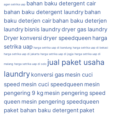
bahan baku detergent cair
agen setrika uap
bahan baku detergent laundry
bahan
baku deterjen cair
bahan baku deterjen
laundry
bisnis laundry
dryer gas laundry
Dryer konversi
dryer speedqueen
harga
setrika uap
harga setrika uap di bandung
harga setrika uap di bekasi
harga setrika uap di jakarta
harga setrika uap di jogja
harga setrika uap di
jual paket usaha
malang
harga setrika uap di solo
laundry
konversi gas
mesin cuci
speed
mesin cuci speedqueen
mesin
pengering 9 kg
mesin pengering speed
queen
mesin pengering speedqueen
paket bahan baku detergent
paket