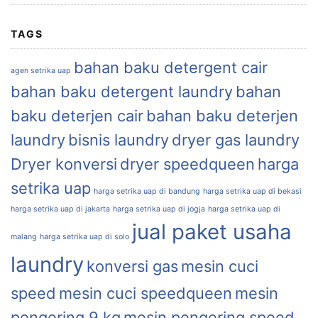
TAGS
bahan baku detergent cair
agen setrika uap
bahan baku detergent laundry
bahan
baku deterjen cair
bahan baku deterjen
laundry
bisnis laundry
dryer gas laundry
Dryer konversi
dryer speedqueen
harga
setrika uap
harga setrika uap di bandung
harga setrika uap di bekasi
harga setrika uap di jakarta
harga setrika uap di jogja
harga setrika uap di
jual paket usaha
malang
harga setrika uap di solo
laundry
konversi gas
mesin cuci
speed
mesin cuci speedqueen
mesin
pengering 9 kg
mesin pengering speed