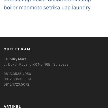
boiler maomoto
setrika uap laundry
OUTLET KAMI
Laundry Mart
Jl. Dukuh Kupang XX No. 16B , Surabaya
0813.3535.4950
0812.3063.3309
0812.1720.5072
ARTIKEL