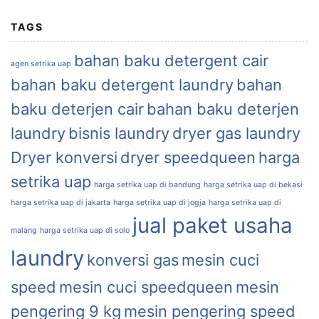
TAGS
bahan baku detergent cair
agen setrika uap
bahan baku detergent laundry
bahan
baku deterjen cair
bahan baku deterjen
laundry
bisnis laundry
dryer gas laundry
Dryer konversi
dryer speedqueen
harga
setrika uap
harga setrika uap di bandung
harga setrika uap di bekasi
harga setrika uap di jakarta
harga setrika uap di jogja
harga setrika uap di
jual paket usaha
malang
harga setrika uap di solo
laundry
konversi gas
mesin cuci
speed
mesin cuci speedqueen
mesin
pengering 9 kg
mesin pengering speed