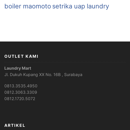
boiler maomoto
setrika uap laundry
OUTLET KAMI
Laundry Mart
Jl. Dukuh Kupang XX No. 16B , Surabaya
0813.3535.4950
0812.3063.3309
0812.1720.5072
ARTIKEL