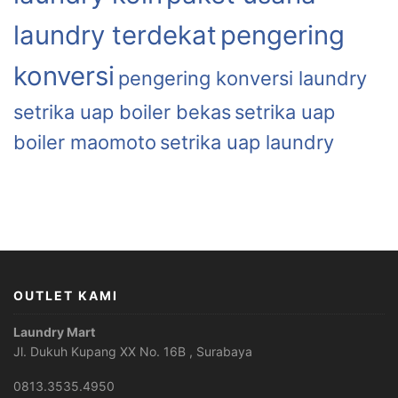
laundry terdekat
pengering
konversi
pengering konversi laundry
setrika uap boiler bekas
setrika uap
boiler maomoto
setrika uap laundry
OUTLET KAMI
Laundry Mart
Jl. Dukuh Kupang XX No. 16B , Surabaya
0813.3535.4950