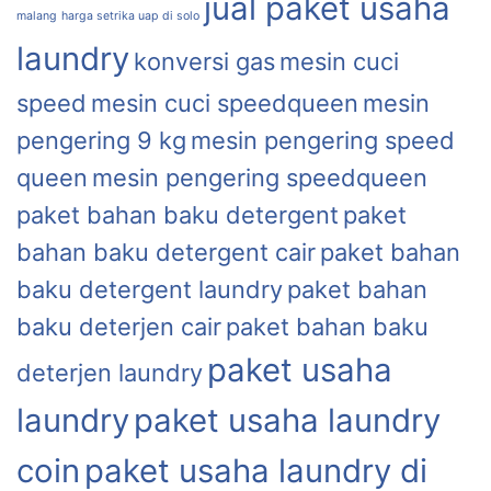
jual paket usaha
malang
harga setrika uap di solo
laundry
konversi gas
mesin cuci
speed
mesin cuci speedqueen
mesin
pengering 9 kg
mesin pengering speed
queen
mesin pengering speedqueen
paket bahan baku detergent
paket
bahan baku detergent cair
paket bahan
baku detergent laundry
paket bahan
baku deterjen cair
paket bahan baku
paket usaha
deterjen laundry
laundry
paket usaha laundry
coin
paket usaha laundry di