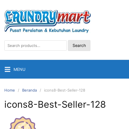
Skip
to
content
Search
Search
for:
MENU
Home
Beranda
icons8-Best-Seller-128
icons8-Best-Seller-128