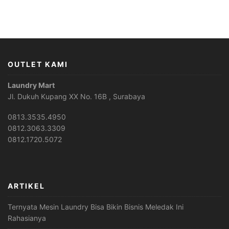
OUTLET KAMI
Laundry Mart
Jl. Dukuh Kupang XX No. 16B , Surabaya
0813.3535.4950
0812.3063.3309
0812.1720.5072
ARTIKEL
Ternyata Mesin Laundry Bisa Bikin Bisnis Meledak Ini
Rahasianya