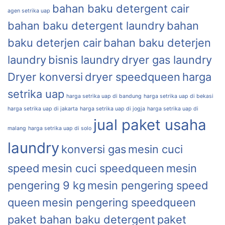
bahan baku detergent cair
agen setrika uap
bahan baku detergent laundry
bahan
baku deterjen cair
bahan baku deterjen
laundry
bisnis laundry
dryer gas laundry
Dryer konversi
dryer speedqueen
harga
setrika uap
harga setrika uap di bandung
harga setrika uap di bekasi
harga setrika uap di jakarta
harga setrika uap di jogja
harga setrika uap di
jual paket usaha
malang
harga setrika uap di solo
laundry
konversi gas
mesin cuci
speed
mesin cuci speedqueen
mesin
pengering 9 kg
mesin pengering speed
queen
mesin pengering speedqueen
paket bahan baku detergent
paket