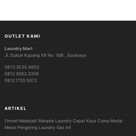
OUTLET KAMI
Laundry Mart
Jl. Dukuh Kupang XX No. 16B , Surabaya
0813.3535.4950
0812.3063.3309
0812.1720.5072
ARTIKEL
Omzet Meledak! Rahasia Laundry Cepat Kaya Cuma Modal
Mesin Pengering Laundry Gas Ini!