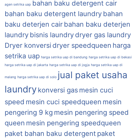
bahan baku detergent cair
agen setrika uap
bahan baku detergent laundry
bahan
baku deterjen cair
bahan baku deterjen
laundry
bisnis laundry
dryer gas laundry
Dryer konversi
dryer speedqueen
harga
setrika uap
harga setrika uap di bandung
harga setrika uap di bekasi
harga setrika uap di jakarta
harga setrika uap di jogja
harga setrika uap di
jual paket usaha
malang
harga setrika uap di solo
laundry
konversi gas
mesin cuci
speed
mesin cuci speedqueen
mesin
pengering 9 kg
mesin pengering speed
queen
mesin pengering speedqueen
paket bahan baku detergent
paket