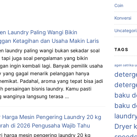
Coin
Konversi
Uncategor
jen Laundry Paling Wangi Bikin
ggan Ketagihan dan Usaha Makin Laris
TAGS
en laundry paling wangi bukan sekadar soal
 tapi juga soal pengalaman yang bikin
gan ingin kembali lagi. Banyak pemilik usaha
agen setrika 
y yang gagal menarik pelanggan hanya
deterge
emikat. Padahal, aroma yang tepat bisa jadi
deterg
h persaingan bisnis laundry. Kamu pasti
baku de
 wanginya langsung terasa …
baku d
laundr
r Harga Mesin Pengering Laundry 20 kg
rah di 2026 Pengusaha Wajib Tahu
Dryer 
i harga mesin pengering laundry 20 kg
speed