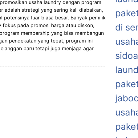
promosikan usaha laundry dengan program
 adalah strategi yang sering kali diabaikan,
paket
l potensinya luar biasa besar. Banyak pemilik
di s
y fokus pada promosi harga atau diskon,
 program membership yang bisa membangun
usaha
ngan pendekatan yang tepat, program ini
langgan baru tetapi juga menjaga agar
sidoa
laund
paket
jabo
usaha
paket