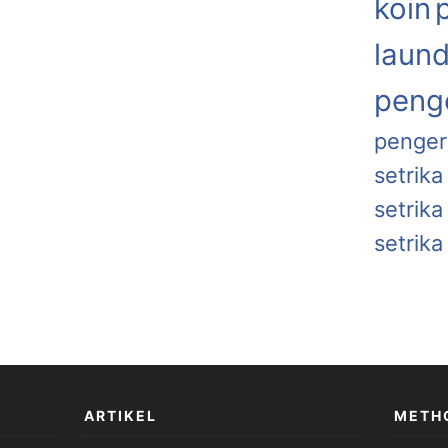
koin
laund
penge
penger
setrika
setrik
setrika
ARTIKEL
METH