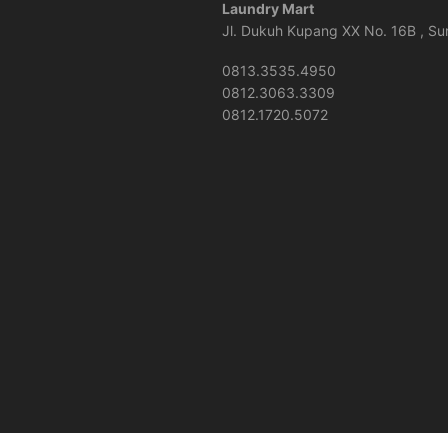
Laundry Mart
Jl. Dukuh Kupang XX No. 16B , S
0813.3535.4950
0812.3063.3309
0812.1720.5072