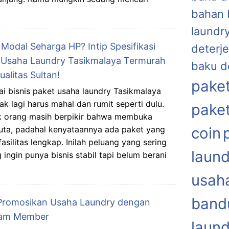
bahan 
laundr
Modal Seharga HP? Intip Spesifikasi
deterje
 Usaha Laundry Tasikmalaya Termurah
baku d
ualitas Sultan!
paket
i bisnis paket usaha laundry Tasikmalaya
dak lagi harus mahal dan rumit seperti dulu.
paket
 orang masih berpikir bahwa membuka
juta, padahal kenyataannya ada paket yang
coin
asilitas lengkap. Inilah peluang yang sering
laund
ingin punya bisnis stabil tapi belum berani
usaha
band
Promosikan Usaha Laundry dengan
ram Member
laund