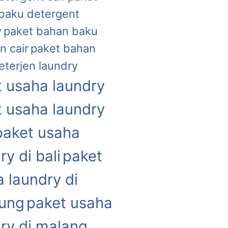
baku detergent
y
paket bahan baku
n cair
paket bahan
eterjen laundry
 usaha laundry
 usaha laundry
paket usaha
ry di bali
paket
 laundry di
ung
paket usaha
ry di malang