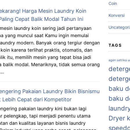
Coin
ekarang! Harga Mesin Laundry Koin
Konversi
Paling Cepat Balik Modal Tahun Ini
Uncategor
mesin laundry koin sering jadi pertanyaan
a yang muncul saat Kamu ingin memulai
 laundry modern. Banyak orang tergiur dengan
TAGS
koin karena terlihat praktis, otomatis, dan
lik itu, memilih mesin yang tepat bisa jadi
agen setrika 
 balik modal. Menariknya, tidak semua orang
deterge
 …
deterg
baku de
Pengering Pakaian Laundry Bikin Bisnismu
baku d
t Lebih Cepat dari Kompetitor
laundr
engering pakaian laundry kini bukan lagi
r pelengkap, tapi menjadi penentu utama
Dryer 
tan dan kualitas layanan bisnis laundry
speed