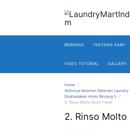
Skip
to
content
BERANDA
TENTANG KAMI
VIDEO TUTORIAL
GALLERY
Home
Akhirnya Ketemu! Deterjen Laundry
Dirahasiakan Hotel Bintang 5
2. Rinso Molto Rose Fresh
2. Rinso Molto