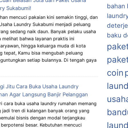
Cuan Belasan Juta dari Paket Usaha
bahan 
ry Sukabumi!
laundr
han mencuci pakaian kini semakin tinggi, dan
Usaha Laundry Sukabumi menjadi peluang
deterje
ang sedang naik daun. Banyak pelaku usaha
baku d
 melihat bahwa layanan praktis ini
paket
karyawan, hingga keluarga muda di kota
ng tepat, Kamu bisa mengubah peluang
paket
guntungkan setiap bulannya. Di tengah gaya
coin
laund
egi Jitu Cara Buka Usaha Laundry
an Agar Langsung Banjir Pelanggan
usaha
i cara buka usaha laundry rumahan memang
band
 jadi tren di kalangan banyak orang yang
memulai bisnis dengan modal terjangkau
laund
berpotensi besar. Kebutuhan mencuci