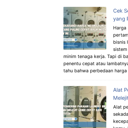
Cek S
yang 
Harga 
pertam
bisnis
sistem 
minim tenaga kerja. Tapi di ba
penentu cepat atau lambatnya
tahu bahwa perbedaan harga
Alat 
Meleji
Alat p
sekada
kecepa