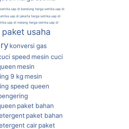
 setrika uap di bandung
harga setrika uap di
etrika uap di jakarta
harga setrika uap di
trika uap di malang
harga setrika uap di
l paket usaha
ry
konversi gas
cuci speed
mesin cuci
queen
mesin
ing 9 kg
mesin
ing speed queen
pengering
queen
paket bahan
etergent
paket bahan
etergent cair
paket