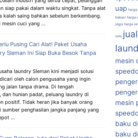
Dalam industri yang serba cepat, pelanggan
uap
dan siap pakai dalam waktu singkat. Tanpa alat
harga
sa kalah saing bahkan sebelum berkembang.
bekasi
harga s
 mesin cuci yang …
jogja
harga se
jua
solo
rlu Pusing Cari Alat! Paket Usaha
laund
ry Sleman Ini Siap Buka Besok Tanpa
mesin 
speed
usaha laundry Sleman kini menjadi solusi
 dicari oleh calon pengusaha yang ingin
penger
ng jalan tanpa drama. Di tengah
penger
dan hunian padat, peluang laundry di
mesin 
 positif. Tidak heran jika banyak orang
gai sumber penghasilan jangka panjang yang
speed
repot …
baku d
baku d