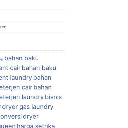
ized
bahan baku
uap
nt cair
bahan baku
ent laundry
bahan
terjen cair
bahan
eterjen laundry
bisnis
y
dryer gas laundry
konversi
dryer
queen
harga setrika