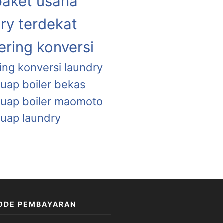
paket usaha
ry terdekat
ring konversi
ing konversi laundry
 uap boiler bekas
a uap boiler maomoto
 uap laundry
ODE PEMBAYARAN