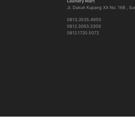
Laundry Mart
Jl. Dukuh Kupang XX No. 16B , S
0813.3535.4950
0812.3063.3309
0812.1720.5072