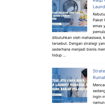
Raup 
Laund
Kebutu
Paket 
emas y
pemula
dibutuhkan oleh mahasiswa, 
tersebut. Dengan strategi ya
sederhana menjadi bisnis men
hidup …
Strat
Rumah
Mencar
sedang
ingin 
namun 