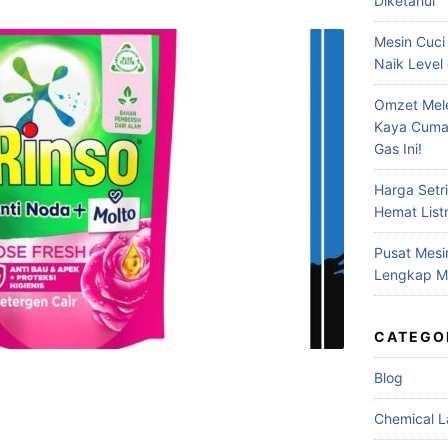
Diketahui
Mesin Cuci
Naik Level 
Omzet Mele
Kaya Cuma
Gas Ini!
Harga Setr
Hemat Listr
Pusat Mesi
Lengkap Me
CATEGO
Blog
Chemical L