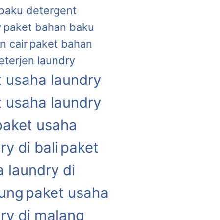
baku detergent
y
paket bahan baku
n cair
paket bahan
eterjen laundry
 usaha laundry
 usaha laundry
paket usaha
ry di bali
paket
 laundry di
ung
paket usaha
ry di malang