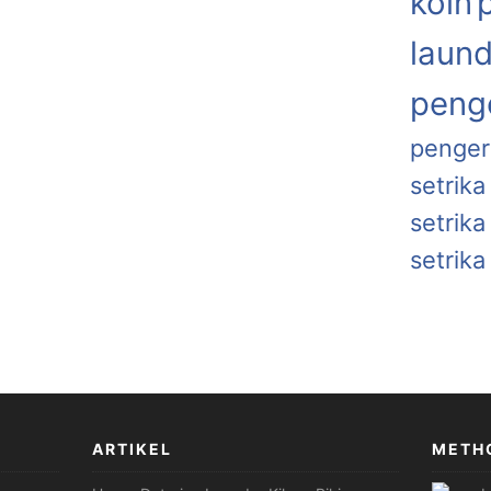
koin
laund
penge
penger
setrika
setrik
setrika
ARTIKEL
METH