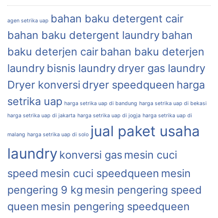
bahan baku detergent cair
agen setrika uap
bahan baku detergent laundry
bahan
baku deterjen cair
bahan baku deterjen
laundry
bisnis laundry
dryer gas laundry
Dryer konversi
dryer speedqueen
harga
setrika uap
harga setrika uap di bandung
harga setrika uap di bekasi
harga setrika uap di jakarta
harga setrika uap di jogja
harga setrika uap di
jual paket usaha
malang
harga setrika uap di solo
laundry
konversi gas
mesin cuci
speed
mesin cuci speedqueen
mesin
pengering 9 kg
mesin pengering speed
queen
mesin pengering speedqueen