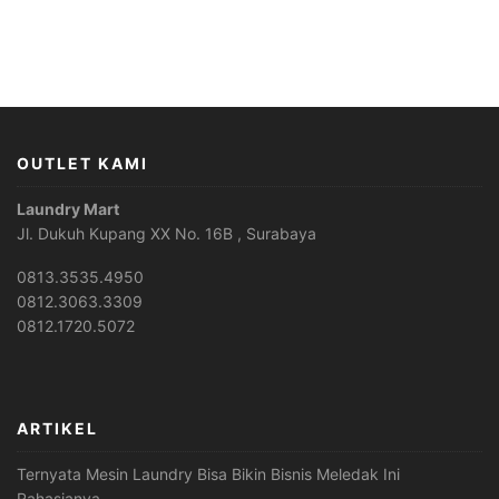
OUTLET KAMI
Laundry Mart
Jl. Dukuh Kupang XX No. 16B , Surabaya
0813.3535.4950
0812.3063.3309
0812.1720.5072
ARTIKEL
Ternyata Mesin Laundry Bisa Bikin Bisnis Meledak Ini
Rahasianya