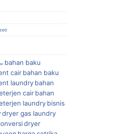
ized
bahan baku
uap
nt cair
bahan baku
ent laundry
bahan
terjen cair
bahan
eterjen laundry
bisnis
y
dryer gas laundry
konversi
dryer
queen
harga setrika