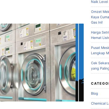
Naik Level 
Omzet Mele
Kaya Cuma
Gas Ini!
Harga Setr
Hemat Listr
Pusat Mesi
Lengkap Me
Cek Sekara
yang Palin
CATEGO
Blog
Chemical L