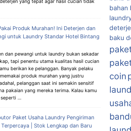
deterjen yang tepat agar hasil cucian tidak
bahan 
laundr
deterje
Pakai Produk Murahan! Ini Deterjen dan
gi untuk Laundry Standar Hotel Bintang
baku d
paket
en dan pewangi untuk laundry bukan sekadar
paket
kap, tapi penentu utama kualitas hasil cucian
amu berikan ke pelanggan. Banyak pelaku
coin
k memakai produk murahan yang justru
adahal, pelanggan saat ini semakin sensitif
laund
ma pakaian yang mereka terima. Kalau kamu
 seperti …
usaha
band
ibutor Paket Usaha Laundry Pengiriman
 Terpercaya | Stok Lengkap dan Baru
laund