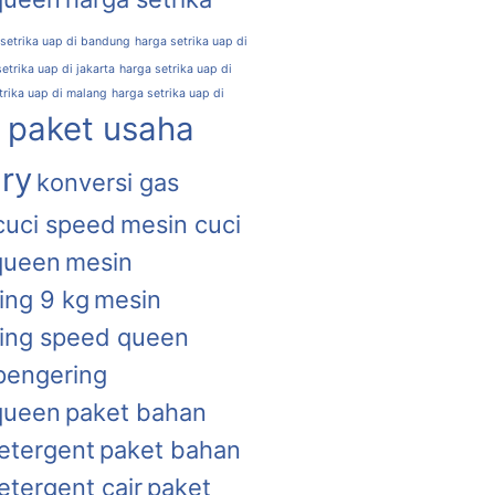
 setrika uap di bandung
harga setrika uap di
etrika uap di jakarta
harga setrika uap di
trika uap di malang
harga setrika uap di
l paket usaha
ry
konversi gas
cuci speed
mesin cuci
queen
mesin
ing 9 kg
mesin
ing speed queen
pengering
queen
paket bahan
etergent
paket bahan
etergent cair
paket