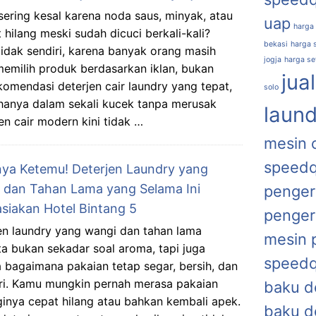
sering kesal karena noda saus, minyak, atau
uap
harga
it hilang meski sudah dicuci berkali-kali?
bekasi
harga s
idak sendiri, karena banyak orang masih
jogja
harga se
memilih produk berdasarkan iklan, bukan
jua
omendasi deterjen cair laundry yang tepat,
solo
hanya dalam sekali kucek tanpa merusak
laund
en cair modern kini tidak …
mesin 
speed
nya Ketemu! Deterjen Laundry yang
 dan Tahan Lama yang Selama Ini
penger
asiakan Hotel Bintang 5
penger
en laundry yang wangi dan tahan lama
mesin 
ta bukan sekadar soal aroma, tapi juga
speed
a bagaimana pakaian tetap segar, bersih, dan
ri. Kamu mungkin pernah merasa pakaian
baku d
ginya cepat hilang atau bahkan kembali apek.
baku d