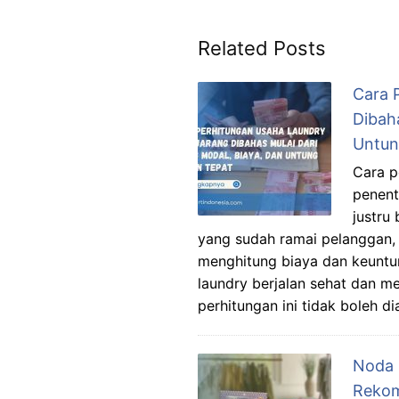
Related Posts
Cara 
Dibaha
Untun
Cara p
penent
justru
yang sudah ramai pelanggan, t
menghitung biaya dan keuntun
laundry berjalan sehat dan m
perhitungan ini tidak boleh d
Noda 
Rekome