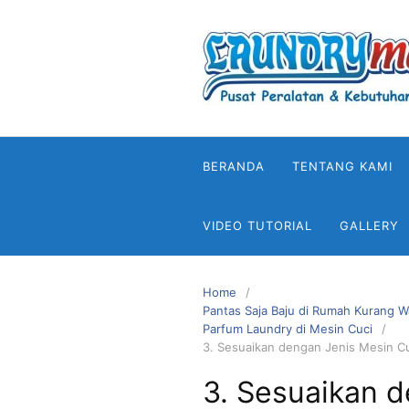
Skip
to
content
BERANDA
TENTANG KAMI
VIDEO TUTORIAL
GALLERY
Home
Pantas Saja Baju di Rumah Kurang 
Parfum Laundry di Mesin Cuci
3. Sesuaikan dengan Jenis Mesin C
3. Sesuaikan 