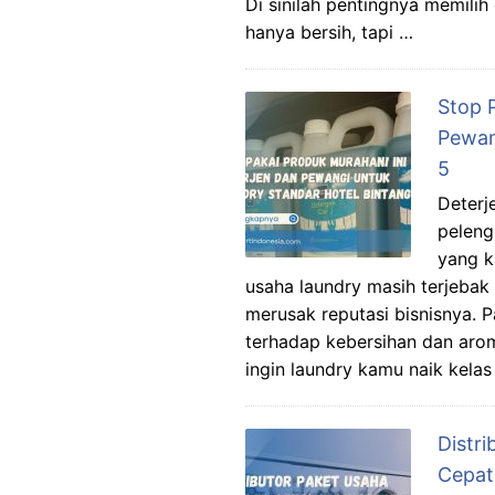
Di sinilah pentingnya memilih 
hanya bersih, tapi …
Stop 
Pewan
5
Deterj
peleng
yang k
usaha laundry masih terjeba
merusak reputasi bisnisnya. P
terhadap kebersihan dan aro
ingin laundry kamu naik kelas
Distr
Cepat