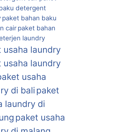
baku detergent
y
paket bahan baku
n cair
paket bahan
eterjen laundry
 usaha laundry
 usaha laundry
paket usaha
ry di bali
paket
 laundry di
ung
paket usaha
ry di malang