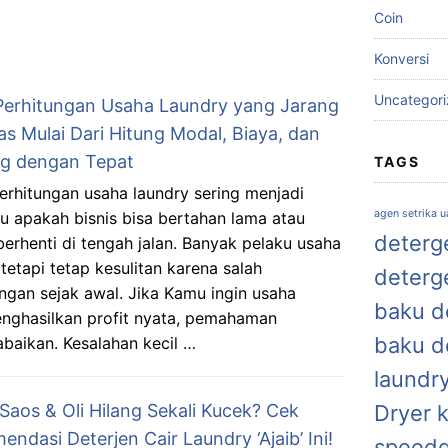
Coin
Konversi
Uncategor
Perhitungan Usaha Laundry yang Jarang
s Mulai Dari Hitung Modal, Biaya, dan
g dengan Tepat
TAGS
erhitungan usaha laundry sering menjadi
agen setrika 
u apakah bisnis bisa bertahan lama atau
deterge
 berhenti di tengah jalan. Banyak pelaku usaha
etapi tetap kesulitan karena salah
deterg
gan sejak awal. Jika Kamu ingin usaha
baku de
enghasilkan profit nyata, pemahaman
baku d
iabaikan. Kesalahan kecil …
laundr
Saos & Oli Hilang Sekali Kucek? Cek
Dryer 
ndasi Deterjen Cair Laundry ‘Ajaib’ Ini!
speed