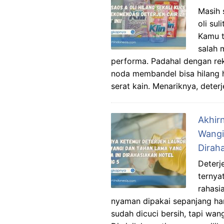
Masih 
oli sul
Kamu t
salah 
performa. Padahal dengan rek
noda membandel bisa hilang 
serat kain. Menariknya, deterj
Akhir
Wangi
Dirah
Deterj
ternya
rahasi
nyaman dipakai sepanjang ha
sudah dicuci bersih, tapi wan