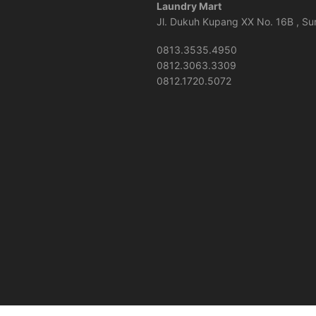
Laundry Mart
Jl. Dukuh Kupang XX No. 16B , S
0813.3535.4950
0812.3063.3309
0812.1720.5072