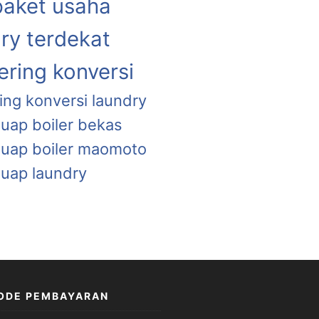
paket usaha
ry terdekat
ring konversi
ing konversi laundry
 uap boiler bekas
a uap boiler maomoto
 uap laundry
ODE PEMBAYARAN