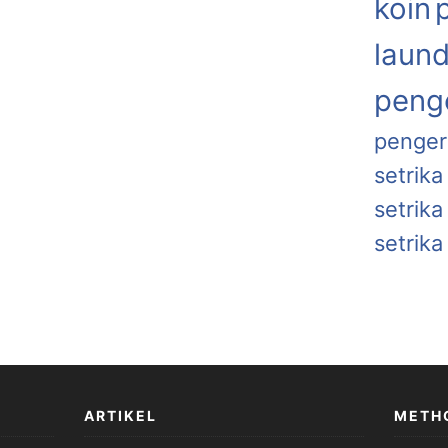
koin
laund
penge
penger
setrika
setrik
setrika
ARTIKEL
METH