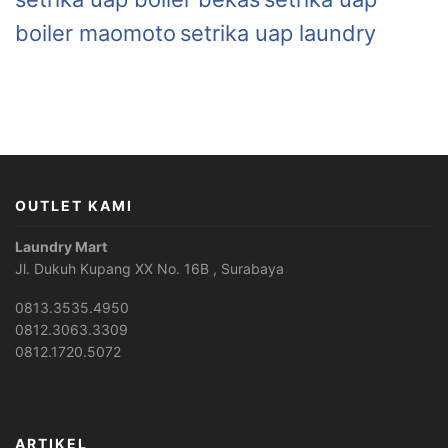
boiler maomoto
setrika uap laundry
OUTLET KAMI
Laundry Mart
Jl. Dukuh Kupang XX No. 16B , Surabaya
0813.3535.4950
0812.3063.3309
0812.1720.5072
ARTIKEL