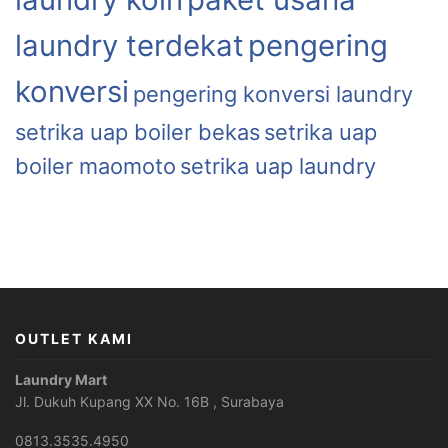
laundry terdekat
pengering
konversi
pengering konversi laundry
setrika uap boiler bekas
setrika uap
boiler maomoto
setrika uap laundry
OUTLET KAMI
Laundry Mart
Jl. Dukuh Kupang XX No. 16B , Surabaya
0813.3535.4950