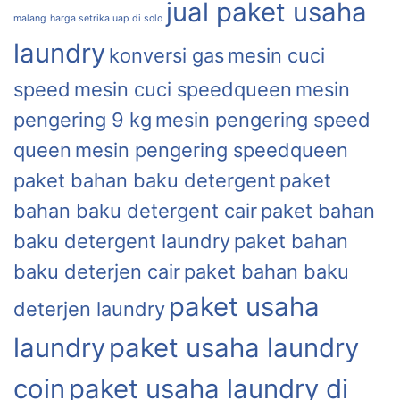
jual paket usaha
malang
harga setrika uap di solo
laundry
konversi gas
mesin cuci
speed
mesin cuci speedqueen
mesin
pengering 9 kg
mesin pengering speed
queen
mesin pengering speedqueen
paket bahan baku detergent
paket
bahan baku detergent cair
paket bahan
baku detergent laundry
paket bahan
baku deterjen cair
paket bahan baku
paket usaha
deterjen laundry
laundry
paket usaha laundry
coin
paket usaha laundry di