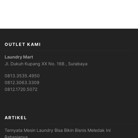
OUTLET KAMI
Laundry Mart
Jl. Dukuh Kupang XX No. 16B , Surabaya
0813.3535.4950
0812.3063.3309
0812.1720.5072
ARTIKEL
Ternyata Mesin Laundry Bisa Bikin Bisnis Meledak Ini
Rahasianya