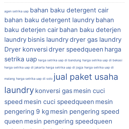
bahan baku detergent cair
agen setrika uap
bahan baku detergent laundry
bahan
baku deterjen cair
bahan baku deterjen
laundry
bisnis laundry
dryer gas laundry
Dryer konversi
dryer speedqueen
harga
setrika uap
harga setrika uap di bandung
harga setrika uap di bekasi
harga setrika uap di jakarta
harga setrika uap di jogja
harga setrika uap di
jual paket usaha
malang
harga setrika uap di solo
laundry
konversi gas
mesin cuci
speed
mesin cuci speedqueen
mesin
pengering 9 kg
mesin pengering speed
queen
mesin pengering speedqueen