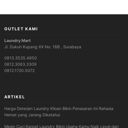
OUTLET KAMI
Laundry Mart
Jl. Dukuh Kupang XX No. 16B , Surabaya
0813.3535.4950
0812.3063.3309
0812.1720.5072
ARTIKEL
Harga Deterjen Laundry Kiloan Bikin Penasaran Ini Rahasia
Hemat yang Jarang Diketahui
Mesin Cuci Karpet Laundry Bikin Usaha Kamu Naik Level dan