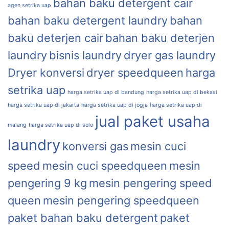
bahan baku detergent cair
agen setrika uap
bahan baku detergent laundry
bahan
baku deterjen cair
bahan baku deterjen
laundry
bisnis laundry
dryer gas laundry
Dryer konversi
dryer speedqueen
harga
setrika uap
harga setrika uap di bandung
harga setrika uap di bekasi
harga setrika uap di jakarta
harga setrika uap di jogja
harga setrika uap di
jual paket usaha
malang
harga setrika uap di solo
laundry
konversi gas
mesin cuci
speed
mesin cuci speedqueen
mesin
pengering 9 kg
mesin pengering speed
queen
mesin pengering speedqueen
paket bahan baku detergent
paket