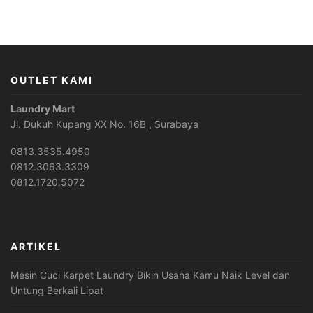
OUTLET KAMI
Laundry Mart
Jl. Dukuh Kupang XX No. 16B , Surabaya
0813.3535.4950
0812.3063.3309
0812.1720.5072
ARTIKEL
Mesin Cuci Karpet Laundry Bikin Usaha Kamu Naik Level dan
Untung Berkali Lipat