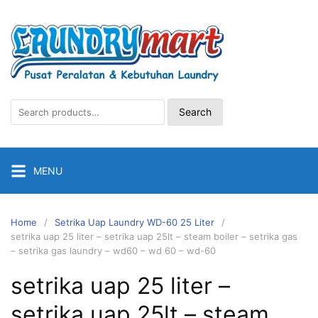
Skip
to
content
Search
Search
for:
MENU
Home
Setrika Uap Laundry WD-60 25 Liter
setrika uap 25 liter – setrika uap 25lt – steam boiler – setrika gas
– setrika gas laundry – wd60 – wd 60 – wd-60
setrika uap 25 liter –
setrika uap 25lt – steam