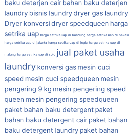
baku deterjen cair
bahan baku deterjen
laundry
bisnis laundry
dryer gas laundry
Dryer konversi
dryer speedqueen
harga
setrika uap
harga setrika uap di bandung
harga setrika uap di bekasi
harga setrika uap di jakarta
harga setrika uap di jogja
harga setrika uap di
jual paket usaha
malang
harga setrika uap di solo
laundry
konversi gas
mesin cuci
speed
mesin cuci speedqueen
mesin
pengering 9 kg
mesin pengering speed
queen
mesin pengering speedqueen
paket bahan baku detergent
paket
bahan baku detergent cair
paket bahan
baku detergent laundry
paket bahan