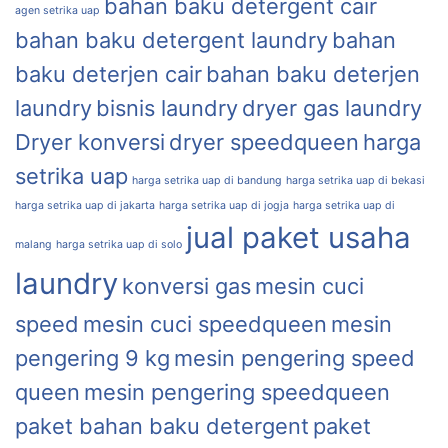
bahan baku detergent cair
agen setrika uap
bahan baku detergent laundry
bahan
baku deterjen cair
bahan baku deterjen
laundry
bisnis laundry
dryer gas laundry
Dryer konversi
dryer speedqueen
harga
setrika uap
harga setrika uap di bandung
harga setrika uap di bekasi
harga setrika uap di jakarta
harga setrika uap di jogja
harga setrika uap di
jual paket usaha
malang
harga setrika uap di solo
laundry
konversi gas
mesin cuci
speed
mesin cuci speedqueen
mesin
pengering 9 kg
mesin pengering speed
queen
mesin pengering speedqueen
paket bahan baku detergent
paket