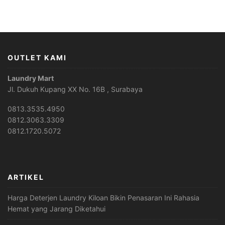
OUTLET KAMI
Laundry Mart
Jl. Dukuh Kupang XX No. 16B , Surabaya
0813.3535.4950
0812.3063.3309
0812.1720.5072
ARTIKEL
Harga Deterjen Laundry Kiloan Bikin Penasaran Ini Rahasia
Hemat yang Jarang Diketahui