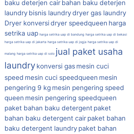
baku deterjen cair
bahan baku deterjen
laundry
bisnis laundry
dryer gas laundry
Dryer konversi
dryer speedqueen
harga
setrika uap
harga setrika uap di bandung
harga setrika uap di bekasi
harga setrika uap di jakarta
harga setrika uap di jogja
harga setrika uap di
jual paket usaha
malang
harga setrika uap di solo
laundry
konversi gas
mesin cuci
speed
mesin cuci speedqueen
mesin
pengering 9 kg
mesin pengering speed
queen
mesin pengering speedqueen
paket bahan baku detergent
paket
bahan baku detergent cair
paket bahan
baku detergent laundry
paket bahan