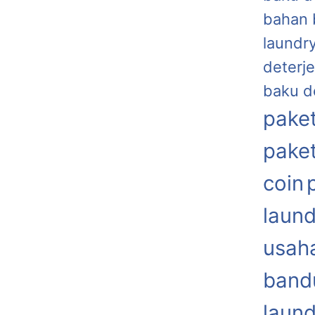
bahan 
laundr
deterje
baku d
paket
paket
coin
laund
usaha
band
laund