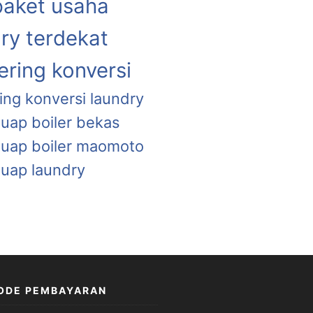
paket usaha
ry terdekat
ring konversi
ing konversi laundry
 uap boiler bekas
a uap boiler maomoto
 uap laundry
ODE PEMBAYARAN