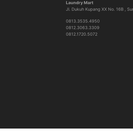
Laundry Mart
Jl. Dukuh Kupang XX No. 16B , S
0813.3535.4950
0812.3063.3309
0812.1720.5072