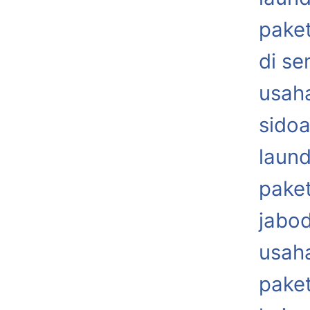
paket
di s
usaha
sidoa
laund
paket
jabo
usaha
paket