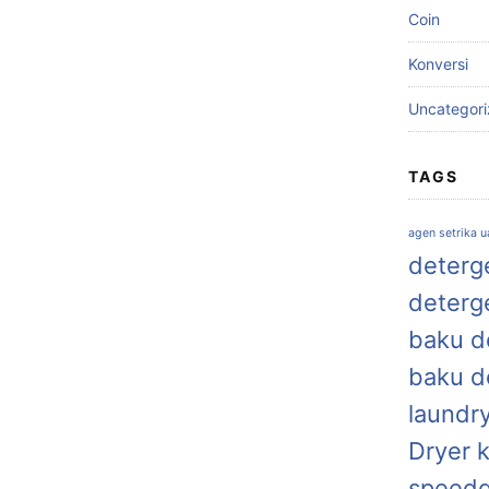
Coin
Konversi
Uncategor
TAGS
agen setrika 
deterge
deterg
baku de
baku d
laundr
Dryer 
speed