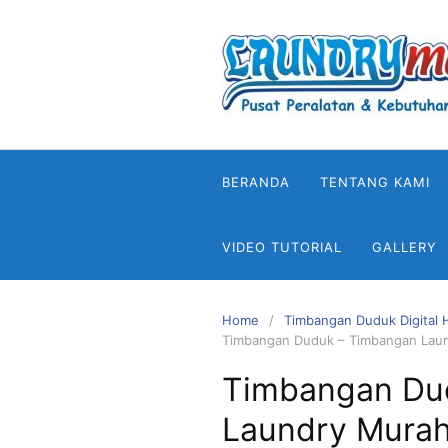
Skip
to
content
BERANDA
TENTANG KAMI
VIDEO TUTORIAL
GALLERY
Home
Timbangan Duduk Digital
Timbangan Duduk – Timbangan Laun
Timbangan Du
Laundry Murah