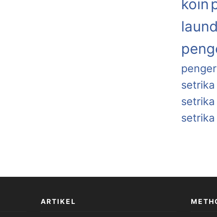
koin
laund
penge
penger
setrika
setrik
setrika
ARTIKEL
METH