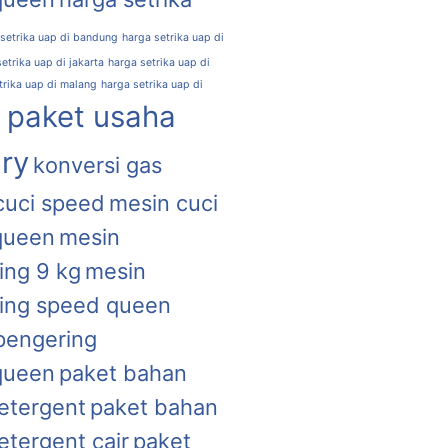
 setrika uap di bandung
harga setrika uap di
etrika uap di jakarta
harga setrika uap di
trika uap di malang
harga setrika uap di
l paket usaha
ry
konversi gas
cuci speed
mesin cuci
queen
mesin
ing 9 kg
mesin
ing speed queen
pengering
queen
paket bahan
etergent
paket bahan
etergent cair
paket