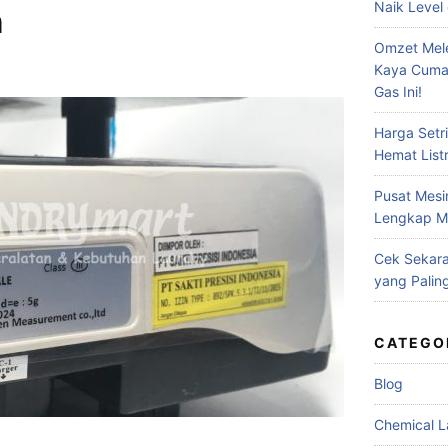
Naik Level 
h
Omzet Mele
Kaya Cuma
Gas Ini!
Harga Setr
Hemat Listr
Pusat Mesi
Lengkap Me
Cek Sekara
yang Palin
CATEGO
Blog
Chemical L