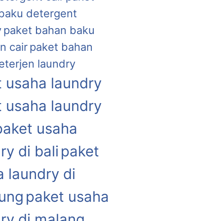
baku detergent
y
paket bahan baku
n cair
paket bahan
eterjen laundry
 usaha laundry
 usaha laundry
paket usaha
ry di bali
paket
 laundry di
ung
paket usaha
ry di malang