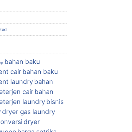
ized
bahan baku
uap
nt cair
bahan baku
ent laundry
bahan
terjen cair
bahan
eterjen laundry
bisnis
y
dryer gas laundry
konversi
dryer
queen
harga setrika