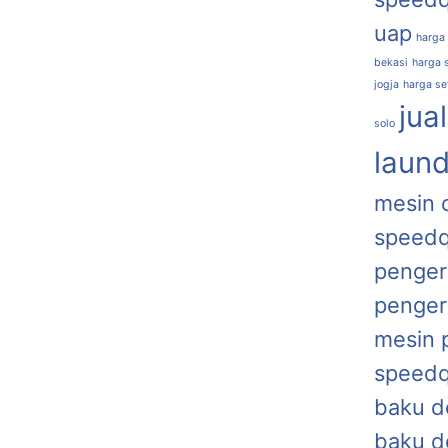
uap
harga
bekasi
harga s
jogja
harga se
jua
solo
laund
mesin 
speed
penger
penger
mesin 
speed
baku d
baku d