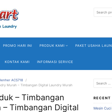
Search
for:
PROMO HARI INI
PRODUK KAMI
PAKET USAHA LAU
KONTAK KAMI
INFORMASI SERVICE
 Henher ACS718
Search
dry Murah – Timbangan Digital Laundry Murah
for:
duk – Timbangan
RECENT
 – Timbangan Digital
Mesin Cuci