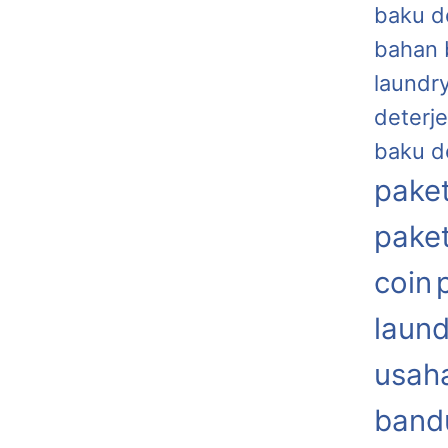
baku d
bahan 
laundr
deterje
baku d
paket
paket
coin
laund
usaha
band