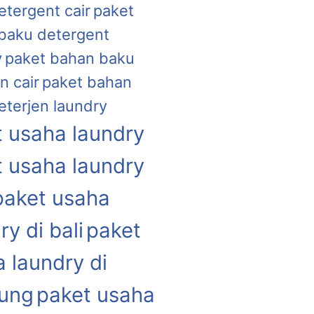
etergent cair
paket
baku detergent
y
paket bahan baku
n cair
paket bahan
eterjen laundry
 usaha laundry
 usaha laundry
paket usaha
ry di bali
paket
 laundry di
ung
paket usaha