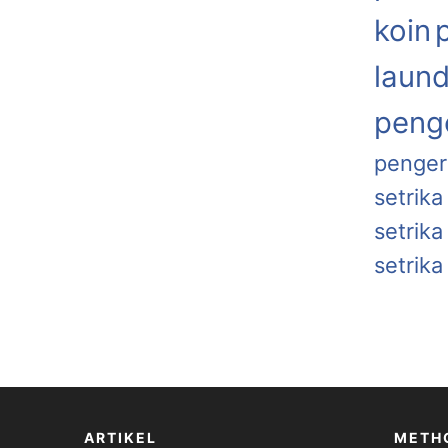
koin
laund
penge
penger
setrika
setrik
setrika
ARTIKEL
METH