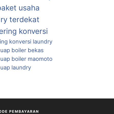
paket usaha
ry terdekat
ring konversi
ing konversi laundry
 uap boiler bekas
a uap boiler maomoto
 uap laundry
ODE PEMBAYARAN