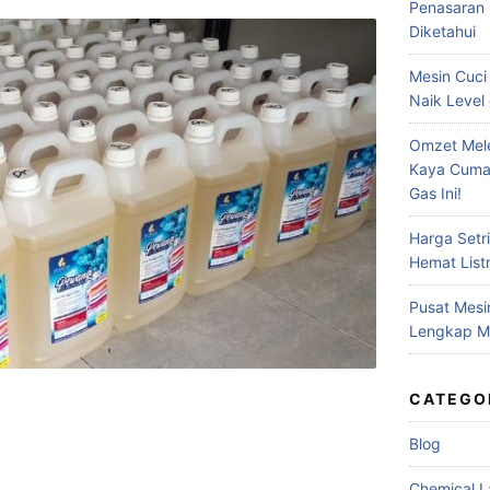
Penasaran 
Diketahui
Mesin Cuci
Naik Level 
Omzet Mele
Kaya Cuma
Gas Ini!
Harga Setr
Hemat Listr
Pusat Mesi
Lengkap Me
CATEGO
Blog
Chemical L