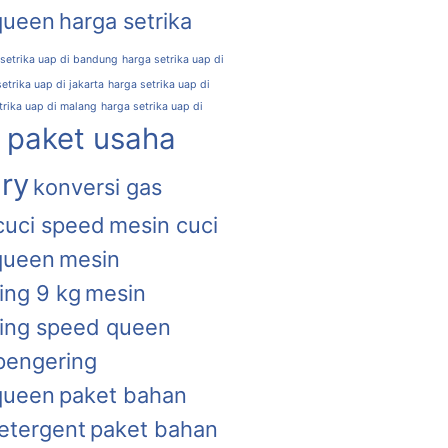
queen
harga setrika
 setrika uap di bandung
harga setrika uap di
etrika uap di jakarta
harga setrika uap di
trika uap di malang
harga setrika uap di
l paket usaha
ry
konversi gas
cuci speed
mesin cuci
queen
mesin
ing 9 kg
mesin
ing speed queen
pengering
queen
paket bahan
etergent
paket bahan