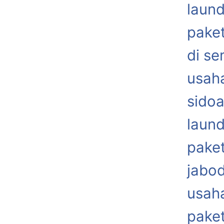
laund
paket
di s
usaha
sidoa
laund
paket
jabo
usaha
paket