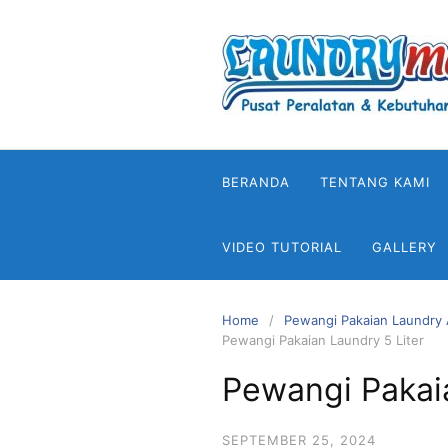
Skip
to
content
BERANDA
TENTANG KAMI
VIDEO TUTORIAL
GALLERY
Home
Pewangi Pakaian Laundry A
Pewangi Pakaian Laundry 5 Liter
Pewangi Pakaia
SEPTEMBER 25, 2024