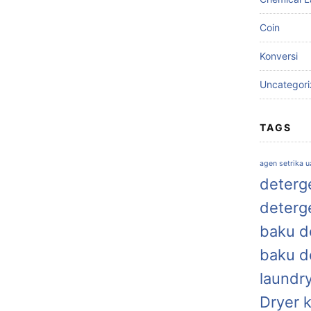
Coin
Konversi
Uncategor
TAGS
agen setrika 
deterge
deterg
baku de
baku d
laundr
Dryer 