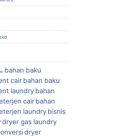
ized
bahan baku
uap
nt cair
bahan baku
ent laundry
bahan
terjen cair
bahan
eterjen laundry
bisnis
y
dryer gas laundry
konversi
dryer