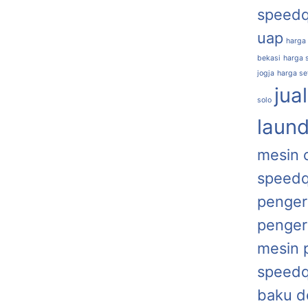
speed
uap
harga
bekasi
harga s
jogja
harga se
jua
solo
laund
mesin 
speed
penger
penger
mesin 
speed
baku d