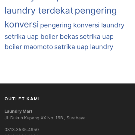
laundry terdekat
pengering
konversi
pengering konversi laundry
setrika uap boiler bekas
setrika uap
boiler maomoto
setrika uap laundry
OUTLET KAMI
Laundry Mart
Jl. Dukuh Kupang XX No. 16B , Surabaya
0813.3535.4950