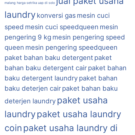
jual paket usaha
malang
harga setrika uap di solo
laundry
konversi gas
mesin cuci
speed
mesin cuci speedqueen
mesin
pengering 9 kg
mesin pengering speed
queen
mesin pengering speedqueen
paket bahan baku detergent
paket
bahan baku detergent cair
paket bahan
baku detergent laundry
paket bahan
baku deterjen cair
paket bahan baku
paket usaha
deterjen laundry
laundry
paket usaha laundry
coin
paket usaha laundry di