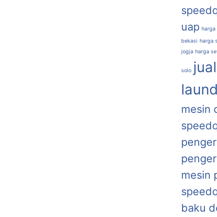
speed
uap
harga
bekasi
harga s
jogja
harga se
jua
solo
laund
mesin 
speed
penger
penger
mesin 
speed
baku d