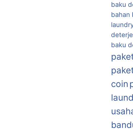
baku d
bahan 
laundr
deterje
baku d
paket
paket
coin
laund
usaha
band