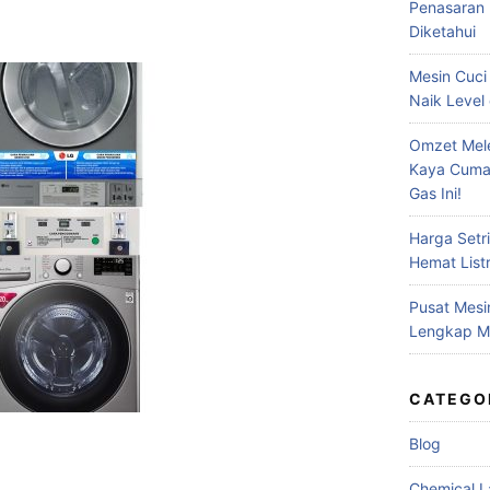
Penasaran 
Diketahui
Mesin Cuci
Naik Level 
Omzet Mele
Kaya Cuma
Gas Ini!
Harga Setr
Hemat Listr
Pusat Mesi
Lengkap Me
CATEGO
Blog
Chemical L