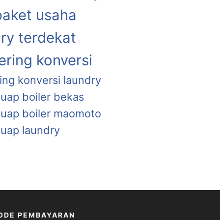
paket usaha
ry terdekat
ring konversi
ing konversi laundry
 uap boiler bekas
a uap boiler maomoto
 uap laundry
ODE PEMBAYARAN