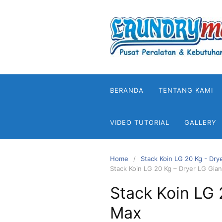
Skip
to
content
BERANDA
TENTANG KAMI
VIDEO TUTORIAL
GALLERY
Home
Stack Koin LG 20 Kg - Dry
Stack Koin LG 20 Kg – Dryer LG Gia
Stack Koin LG 
Max