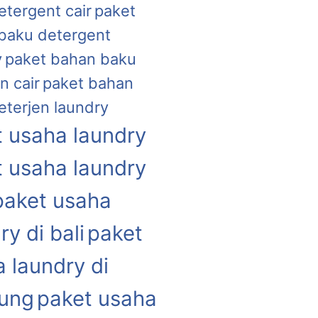
etergent cair
paket
baku detergent
y
paket bahan baku
n cair
paket bahan
eterjen laundry
 usaha laundry
 usaha laundry
paket usaha
ry di bali
paket
 laundry di
ung
paket usaha