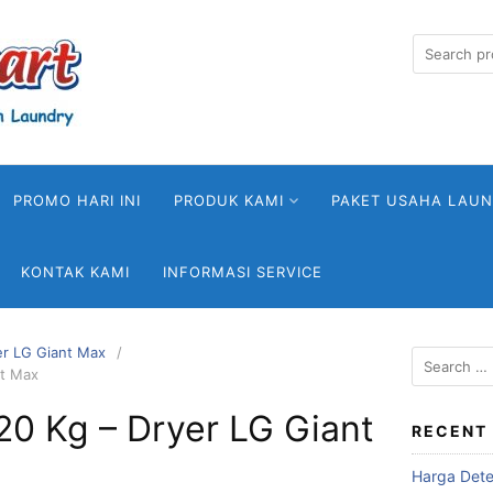
Search
for:
PROMO HARI INI
PRODUK KAMI
PAKET USAHA LAU
KONTAK KAMI
INFORMASI SERVICE
er LG Giant Max
Search
nt Max
for:
20 Kg – Dryer LG Giant
RECENT
Harga Deter