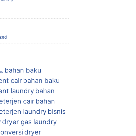
ized
bahan baku
uap
nt cair
bahan baku
ent laundry
bahan
terjen cair
bahan
eterjen laundry
bisnis
y
dryer gas laundry
konversi
dryer