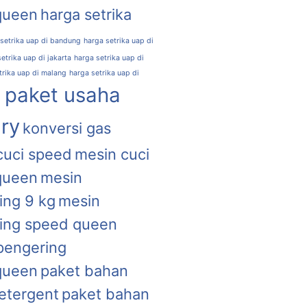
queen
harga setrika
 setrika uap di bandung
harga setrika uap di
etrika uap di jakarta
harga setrika uap di
trika uap di malang
harga setrika uap di
l paket usaha
ry
konversi gas
cuci speed
mesin cuci
queen
mesin
ing 9 kg
mesin
ing speed queen
pengering
queen
paket bahan
etergent
paket bahan