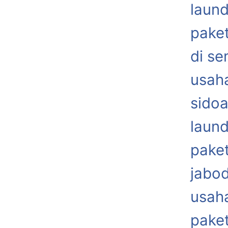
laund
paket
di s
usaha
sidoa
laund
paket
jabo
usaha
paket