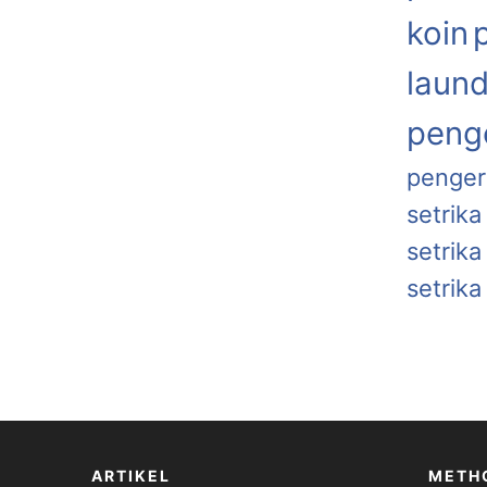
koin
laund
penge
penger
setrika
setrik
setrika
ARTIKEL
METH