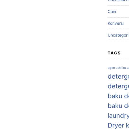
Coin
Konversi
Uncategor
TAGS
agen setrika 
deterge
deterg
baku de
baku d
laundr
Dryer 