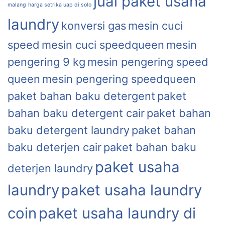
jual paket usaha
malang
harga setrika uap di solo
laundry
konversi gas
mesin cuci
speed
mesin cuci speedqueen
mesin
pengering 9 kg
mesin pengering speed
queen
mesin pengering speedqueen
paket bahan baku detergent
paket
bahan baku detergent cair
paket bahan
baku detergent laundry
paket bahan
baku deterjen cair
paket bahan baku
paket usaha
deterjen laundry
laundry
paket usaha laundry
coin
paket usaha laundry di