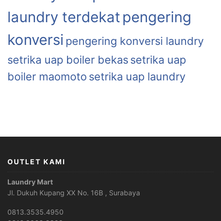
laundry terdekat
pengering
konversi
pengering konversi laundry
setrika uap boiler bekas
setrika uap
boiler maomoto
setrika uap laundry
OUTLET KAMI
Laundry Mart
Jl. Dukuh Kupang XX No. 16B , Surabaya
0813.3535.4950