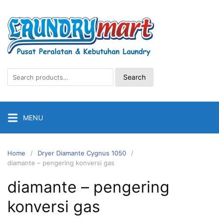
Skip
to
content
Search
Search
for:
MENU
Home
Dryer Diamante Cygnus 1050
diamante – pengering konversi gas
diamante – pengering
konversi gas