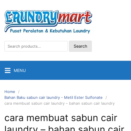
Skip
to
content
Search
Search
for:
MENU
Home
Bahan Baku sabun cair laundry - Metil Ester Sulfonate
cara membuat sabun cair laundry – bahan sabun cair laundry
cara membuat sabun cair
laundry – bahan sabun cair