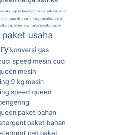
 setrika uap di bandung
harga setrika uap di
etrika uap di jakarta
harga setrika uap di
trika uap di malang
harga setrika uap di
l paket usaha
ry
konversi gas
cuci speed
mesin cuci
queen
mesin
ing 9 kg
mesin
ing speed queen
pengering
queen
paket bahan
etergent
paket bahan
etergent cair
paket