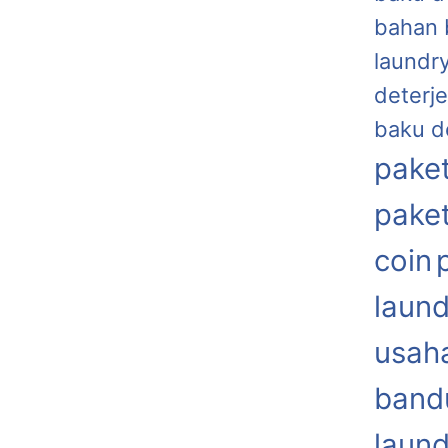
bahan 
laundr
deterje
baku d
paket
paket
coin
laund
usaha
band
laund