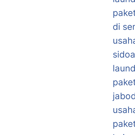
paket
di s
usaha
sidoa
laund
paket
jabo
usaha
paket