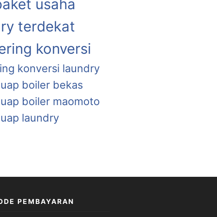
paket usaha
ry terdekat
ring konversi
ing konversi laundry
 uap boiler bekas
a uap boiler maomoto
 uap laundry
ODE PEMBAYARAN