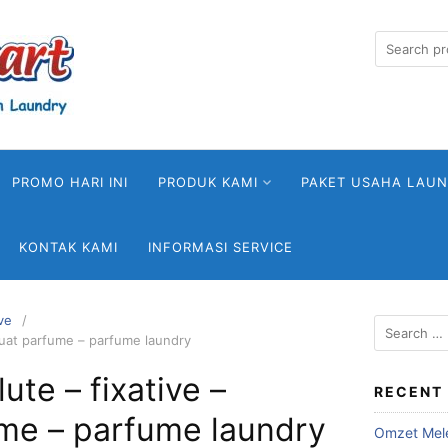
Search
for:
PROMO HARI INI
PRODUK KAMI
PAKET USAHA LAU
KONTAK KAMI
INFORMASI SERVICE
ve
Search
guat parfume – parfume laundry
for:
te – fixative –
RECENT
me – parfume laundry
Omzet Mele