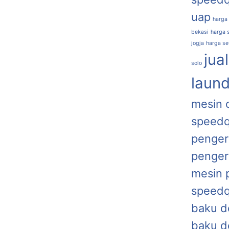
uap
harga
bekasi
harga s
jogja
harga se
jua
solo
laund
mesin 
speed
penger
penger
mesin 
speed
baku d
baku d