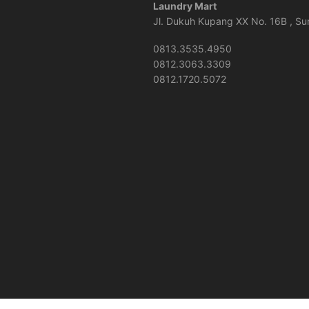
Laundry Mart
Jl. Dukuh Kupang XX No. 16B , S
0813.3535.4950
0812.3063.3309
0812.1720.5072