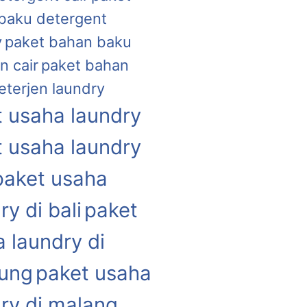
baku detergent
y
paket bahan baku
n cair
paket bahan
eterjen laundry
 usaha laundry
 usaha laundry
paket usaha
ry di bali
paket
 laundry di
ung
paket usaha
ry di malang