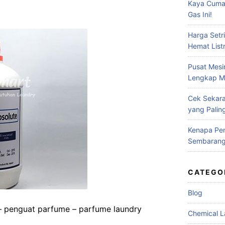
Kaya Cuma
Gas Ini!
Harga Setr
Hemat Listr
Pusat Mesi
Lengkap Me
Cek Sekara
yang Palin
Kenapa Pe
Sembarang 
CATEGO
Blog
 – penguat parfume – parfume laundry
Chemical L