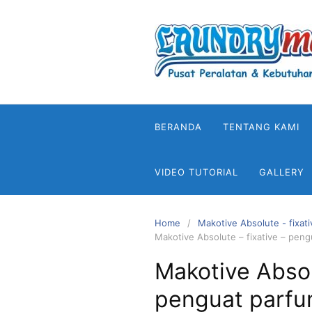
Skip
to
content
BERANDA
TENTANG KAMI
VIDEO TUTORIAL
GALLERY
Home
Makotive Absolute - fixati
Makotive Absolute – fixative – pen
Makotive Absolu
penguat parfu