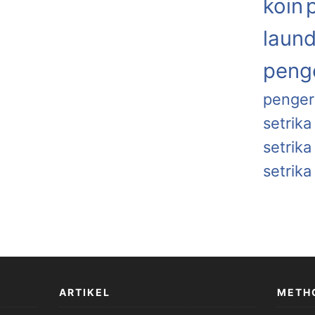
koin
laund
penge
penger
setrika
setrik
setrika
ARTIKEL
METH