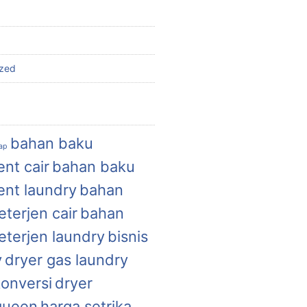
ized
bahan baku
uap
nt cair
bahan baku
ent laundry
bahan
terjen cair
bahan
eterjen laundry
bisnis
y
dryer gas laundry
konversi
dryer
queen
harga setrika