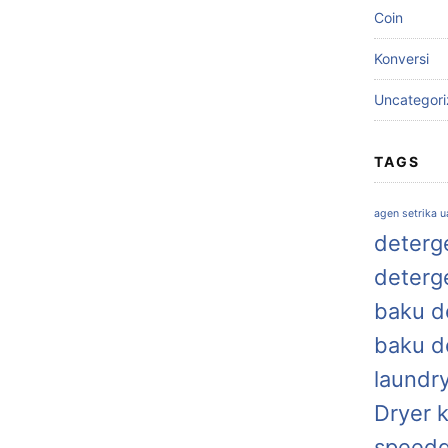
Coin
Konversi
Uncategor
TAGS
agen setrika 
deterge
deterg
baku de
baku d
laundr
Dryer 
speed