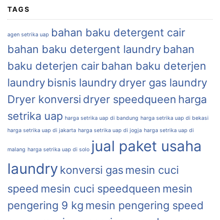
TAGS
bahan baku detergent cair
agen setrika uap
bahan baku detergent laundry
bahan
baku deterjen cair
bahan baku deterjen
laundry
bisnis laundry
dryer gas laundry
Dryer konversi
dryer speedqueen
harga
setrika uap
harga setrika uap di bandung
harga setrika uap di bekasi
harga setrika uap di jakarta
harga setrika uap di jogja
harga setrika uap di
jual paket usaha
malang
harga setrika uap di solo
laundry
konversi gas
mesin cuci
speed
mesin cuci speedqueen
mesin
pengering 9 kg
mesin pengering speed