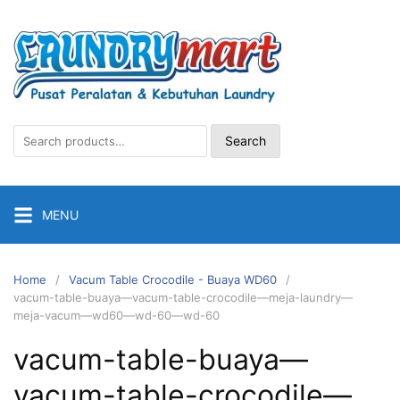
Skip
to
content
Search
Search
for:
MENU
Home
Vacum Table Crocodile - Buaya WD60
vacum-table-buaya—vacum-table-crocodile—meja-laundry—
meja-vacum—wd60—wd-60—wd-60
vacum-table-buaya—
vacum-table-crocodile—