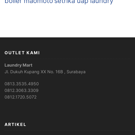
boiler maomoto
setrika uap laundry
OUTLET KAMI
Laundry Mart
Jl. Dukuh Kupang XX No. 16B , Surabaya
0813.3535.4950
0812.3063.3309
0812.1720.5072
ARTIKEL