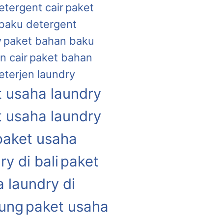
etergent cair
paket
baku detergent
y
paket bahan baku
n cair
paket bahan
eterjen laundry
 usaha laundry
 usaha laundry
paket usaha
ry di bali
paket
 laundry di
ung
paket usaha