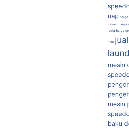
speed
uap
harga
bekasi
harga s
jogja
harga se
jua
solo
laund
mesin 
speed
penger
penger
mesin 
speed
baku d