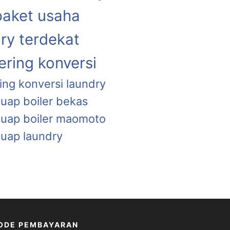
paket usaha
ry terdekat
ring konversi
ing konversi laundry
 uap boiler bekas
a uap boiler maomoto
 uap laundry
ODE PEMBAYARAN