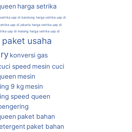
queen
harga setrika
 setrika uap di bandung
harga setrika uap di
etrika uap di jakarta
harga setrika uap di
trika uap di malang
harga setrika uap di
l paket usaha
ry
konversi gas
cuci speed
mesin cuci
queen
mesin
ing 9 kg
mesin
ing speed queen
pengering
queen
paket bahan
etergent
paket bahan