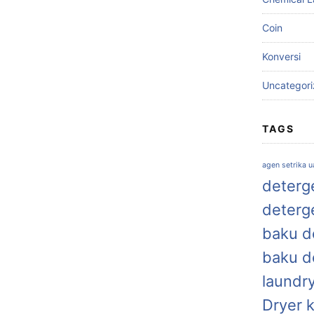
Coin
Konversi
Uncategor
TAGS
agen setrika 
deterge
deterg
baku de
baku d
laundr
Dryer 