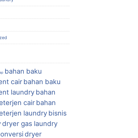
ized
bahan baku
uap
nt cair
bahan baku
ent laundry
bahan
terjen cair
bahan
eterjen laundry
bisnis
y
dryer gas laundry
konversi
dryer