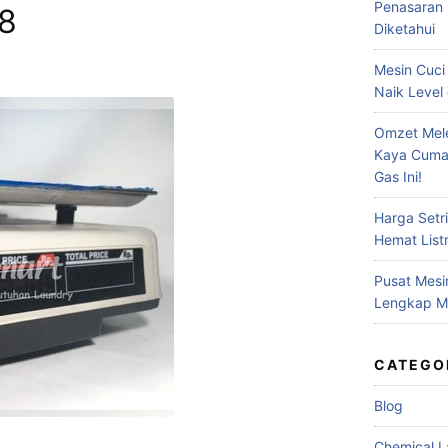
Penasaran 
18
Diketahui
Mesin Cuci
Naik Level 
Omzet Mele
Kaya Cuma
Gas Ini!
Harga Setr
Hemat Listr
Pusat Mesi
Lengkap Me
CATEGO
Blog
Chemical L