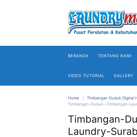
Skip
to
content
BERANDA
TENTANG KAMI
VIDEO TUTORIAL
GALLERY
Home
Timbangan Duduk Digital
Timbangan-Duduk—Timbangan-Laun
Timbangan-D
Laundry-Sura