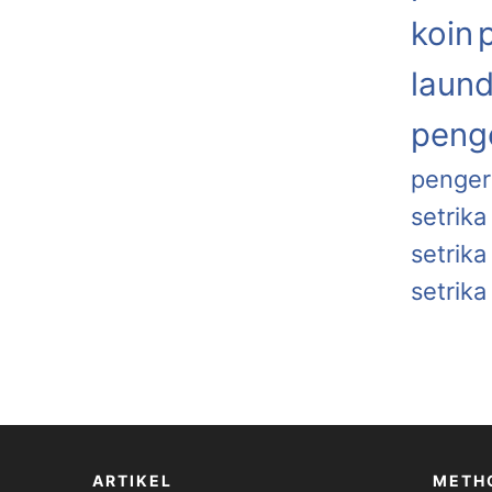
koin
laund
penge
penger
setrika
setrik
setrika
ARTIKEL
METH