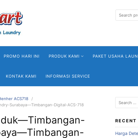
Search
for:
PROMO HARI INI
PRODUK KAMI
PAKET USAHA LAU
KONTAK KAMI
INFORMASI SERVICE
 Henher ACS718
Search
dry-Surabaya—Timbangan-Digital-ACS-718
for:
uduk—Timbangan-
RECENT
baya—Timbangan-
Harga Deter