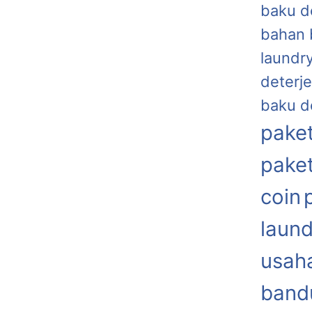
baku d
bahan 
laundr
deterje
baku d
paket
paket
coin
laund
usaha
band