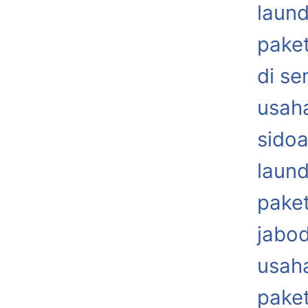
laund
paket
di s
usaha
sidoa
laund
paket
jabo
usaha
paket