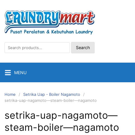
Skip
to
content
Search
Search
for:
MENU
Home
Setrika Uap - Boiler Nagamoto
setrika-uap-nagamoto—steam-boiler—nagamoto
setrika-uap-nagamoto—
steam-boiler—nagamoto