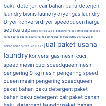
baku deterjen cair
bahan baku deterjen
laundry
bisnis laundry
dryer gas laundry
Dryer konversi
dryer speedqueen
harga
setrika uap
harga setrika uap di bandung
harga setrika uap di bekasi
harga setrika uap di jakarta
harga setrika uap di jogja
harga setrika uap di
jual paket usaha
malang
harga setrika uap di solo
laundry
konversi gas
mesin cuci
speed
mesin cuci speedqueen
mesin
pengering 9 kg
mesin pengering speed
queen
mesin pengering speedqueen
paket bahan baku detergent
paket
bahan baku detergent cair
paket bahan
baku detergent laundry
paket bahan