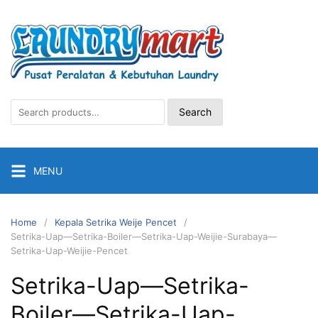
Skip
to
content
Search
Search
for:
MENU
Home
Kepala Setrika Weije Pencet
Setrika-Uap—Setrika-Boiler—Setrika-Uap-Weijie-Surabaya—
Setrika-Uap-Weijie-Pencet
Setrika-Uap—Setrika-
Boiler—Setrika-Uap-