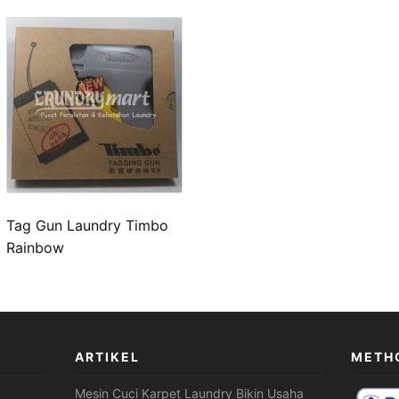
Tag Gun Laundry Timbo
Rainbow
ARTIKEL
METH
Mesin Cuci Karpet Laundry Bikin Usaha