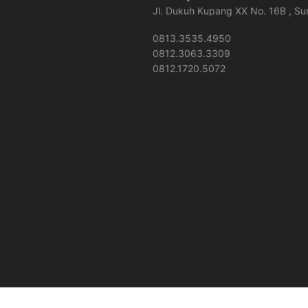
Jl. Dukuh Kupang XX No. 16B , S
0813.3535.4950
0812.3063.3309
0812.1720.5072