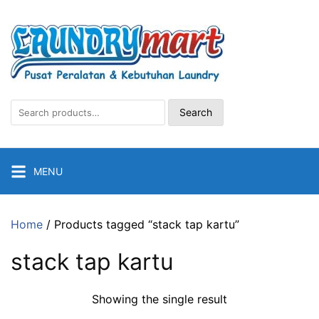
Skip
to
content
Search
Search
for:
MENU
Home
/ Products tagged “stack tap kartu”
stack tap kartu
Showing the single result