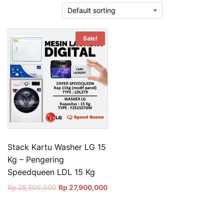
Sale!
Stack Kartu Washer LG 15
Kg – Pengering
Speedqueen LDL 15 Kg
Original
Current
Rp
28,500,000
Rp
27,900,000
price
price
was:
is:
Rp 28,500,000.
Rp 27,900,000.