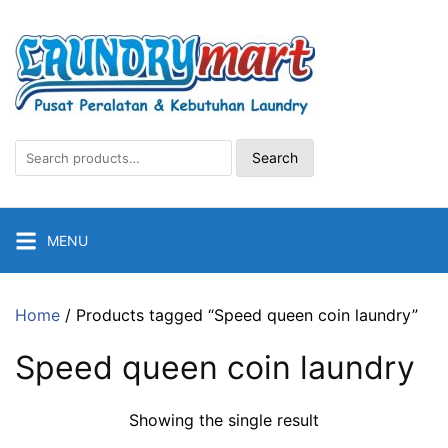
Skip
to
content
Search
Search
for:
MENU
Home
/ Products tagged “Speed queen coin laundry”
Speed queen coin laundry
Showing the single result