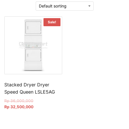
Sale!
Stacked Dryer Dryer
Speed Queen LSLE5AG
Original
Rp
36,000,000
price
Current
Rp
32,500,000
was:
price
Rp 36,000,000.
is:
Rp 32,500,000.