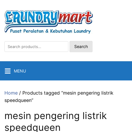
Skip
to
content
Search
Search
for:
MENU
Home
/ Products tagged “mesin pengering listrik
speedqueen”
mesin pengering listrik
speedqueen