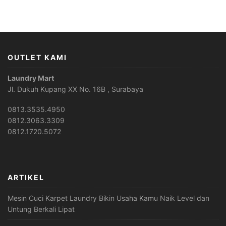
was:
is:
Rp 14,750,000.
Rp 12,499,000.
OUTLET KAMI
Laundry Mart
Jl. Dukuh Kupang XX No. 16B , Surabaya
0813.3535.4950
0812.3063.3309
0812.1720.5072
ARTIKEL
Mesin Cuci Karpet Laundry Bikin Usaha Kamu Naik Level dan
Untung Berkali Lipat