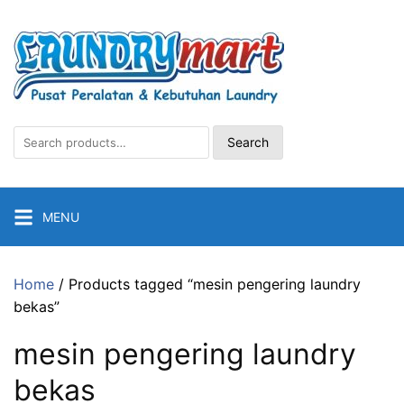
Skip
to
content
Search
Search
for:
MENU
Home
/ Products tagged “mesin pengering laundry
bekas”
mesin pengering laundry
bekas