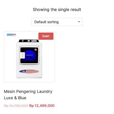
Showing the single result
Sale!
Mesin Pengering Laundry
Luxe & Blue
Original
Current
Rp
14,750,000
Rp
12,499,000
price
price