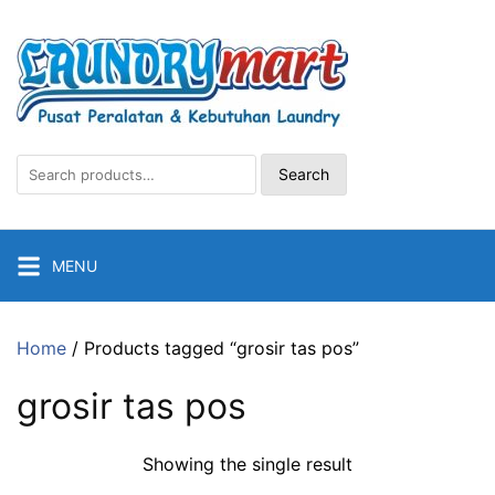
Skip
to
content
Search
Search
for:
MENU
Home
/ Products tagged “grosir tas pos”
grosir tas pos
Showing the single result