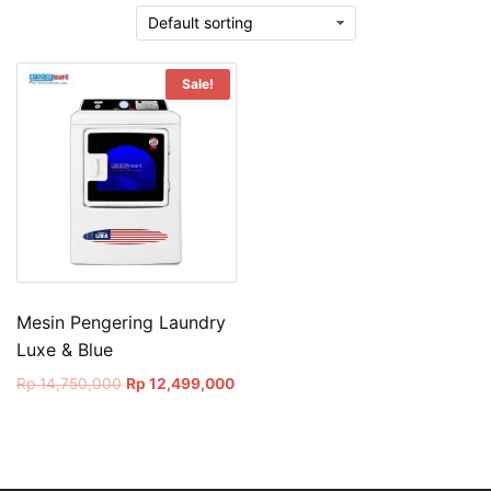
Sale!
Mesin Pengering Laundry
Luxe & Blue
Original
Current
Rp
14,750,000
Rp
12,499,000
price
price
was:
is:
Rp 14,750,000.
Rp 12,499,000.