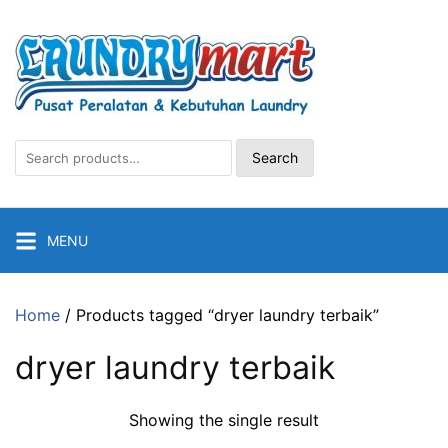
Skip
to
content
Search
Search
for:
MENU
Home
/ Products tagged “dryer laundry terbaik”
dryer laundry terbaik
Showing the single result