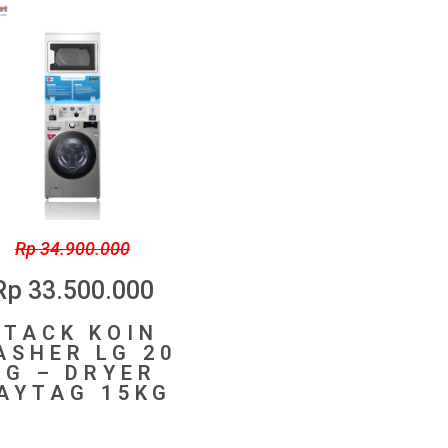
Rp 34.900.000
Rp 33.500.000
STACK KOIN
ASHER LG 20
KG – DRYER
AYTAG 15KG