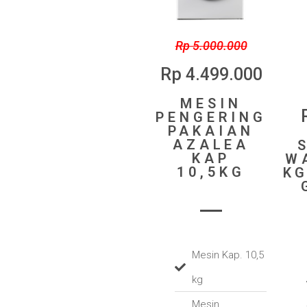
Rp 5.000.000
Rp 4.499.000
MESIN
PENGERING
PAKAIAN
AZALEA
KAP
W
10,5KG
KG
Mesin Kap. 10,5
kg
Mesin