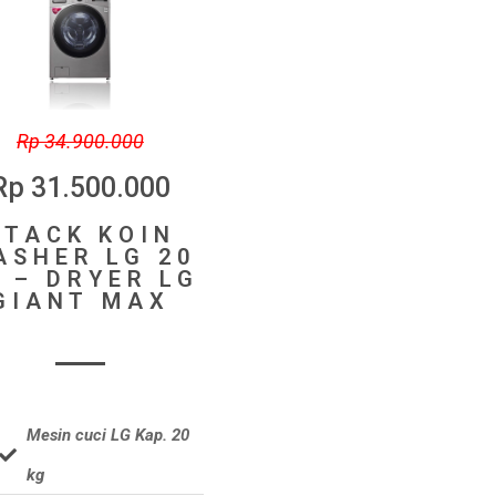
Rp 34.900.000
Rp 31.500.000
STACK KOIN
ASHER LG 20
 – DRYER LG
GIANT MAX
Mesin cuci LG Kap. 20
kg